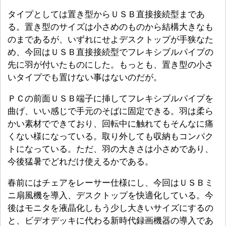
タイプとしては置き型からＵＳＢ直接接続型まであ
る。置き型のサイズは小さめのものから結構大きなも
のまであるが、いずれにせよデスクトップが手狭なた
め、今回はＵＳＢ直接接続型でフレキシブルパイプの
先に羽が付いたものにした。もっとも、置き型の小さ
いタイプでも置けない事はないのだが。
ＰＣの前面ＵＳＢ端子に挿してフレキシブルパイプを
曲げ、いい感じで手元のそばに固定できる。羽は柔ら
かい素材でできており、回転中に触れてもそんなに痛
くない様になっている。取り外しても収納もコンパク
トになっている。ただ、羽の大きさは小さめであり、
今後猛暑でどれだけ使えるかである。
春前にはチェアをレーサー仕様にし、今回はＵＳＢミ
ニ扇風機を導入、デスクトップを快適化している。今
後はモニタを液晶化しもう少し大きいサイズにするの
と、ビデオデッキに代わる新時代録画機器の導入であ