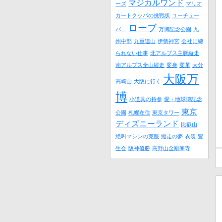
マジカルワンド
ーズ
マリオ
カートクッパの挑戦状
ユーチュー
ローブ
バ―
万博記念公園
九
州中部
九重連山
伊勢神宮
会社に縛
られない仕事
北アルプス主脈縦走
南アルプス全山縦走
変身
変革
大分
大阪万
高崎山
大阪に行く
博
小道具の持参
愛・地球博記念
東京
公園
札幌在住
東京タワー
ディズニーランド
比叡山
絶叫マシンの克服
縦走の夢
衣装
豊
生会
阪神優勝
高野山金剛峯寺