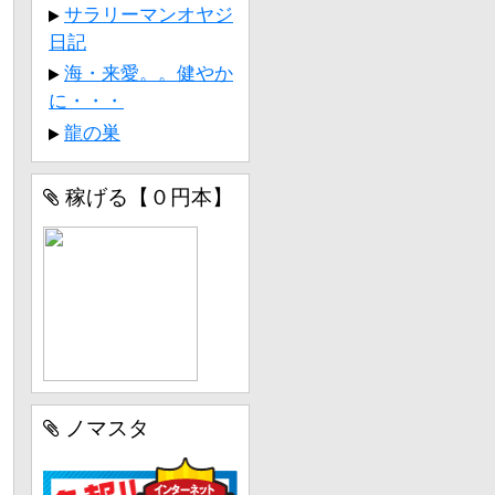
サラリーマンオヤジ
日記
海・来愛。。健やか
に・・・
龍の巣
稼げる【０円本】
ノマスタ