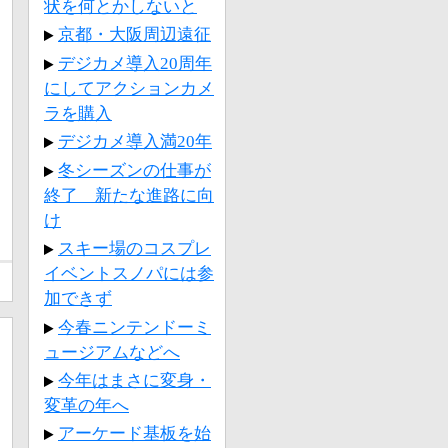
状を何とかしないと
京都・大阪周辺遠征
デジカメ導入20周年
にしてアクションカメ
ラを購入
デジカメ導入満20年
冬シーズンの仕事が
終了 新たな進路に向
け
スキー場のコスプレ
イベントスノパには参
加できず
今春ニンテンドーミ
ュージアムなどへ
今年はまさに変身・
変革の年へ
アーケード基板を始