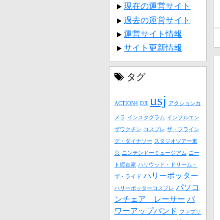
現在の運営サイト
過去の運営サイト
運営サイト情報
サイト更新情報
タグ
usj
ACTION4
DJI
アクションカ
メラ
インスタグラム
インフルエン
ザワクチン
コスプレ
ザ・フライン
グ・ダイナソー
スタジオツアー東
京
ニンテンドーミュージアム
ニー
ト縦走家
ハリウッド・ドリーム・
ハリーポッター
ザ・ライド
パソコ
ハリーポッターコスプレ
ンチェア レーサー
パ
ワーアップバンド
ファブリ