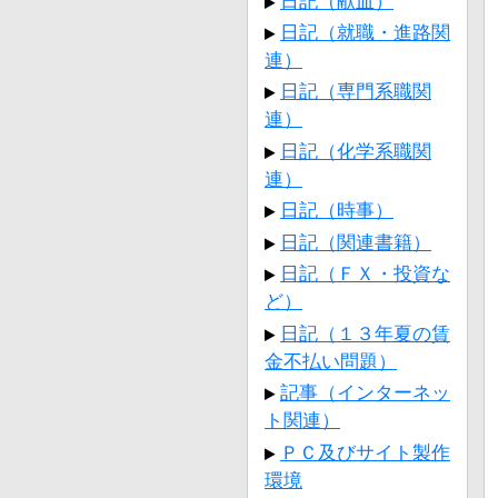
日記（献血）
日記（就職・進路関
連）
日記（専門系職関
連）
日記（化学系職関
連）
日記（時事）
日記（関連書籍）
日記（ＦＸ・投資な
ど）
日記（１３年夏の賃
金不払い問題）
記事（インターネッ
ト関連）
ＰＣ及びサイト製作
環境