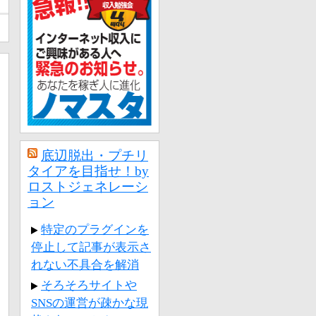
底辺脱出・プチリ
タイアを目指せ！by
ロストジェネレーシ
ョン
特定のプラグインを
停止して記事が表示さ
れない不具合を解消
そろそろサイトや
SNSの運営が疎かな現