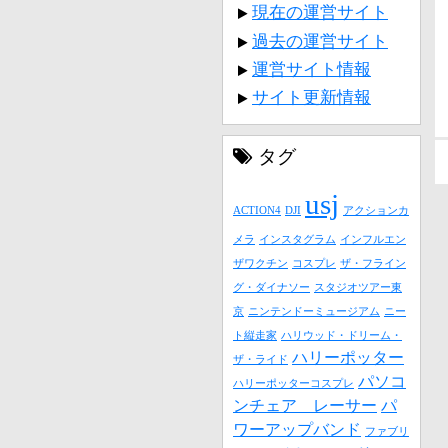
現在の運営サイト
過去の運営サイト
運営サイト情報
サイト更新情報
タグ
usj
ACTION4
DJI
アクションカ
メラ
インスタグラム
インフルエン
ザワクチン
コスプレ
ザ・フライン
グ・ダイナソー
スタジオツアー東
京
ニンテンドーミュージアム
ニー
ト縦走家
ハリウッド・ドリーム・
ハリーポッター
ザ・ライド
パソコ
ハリーポッターコスプレ
ンチェア レーサー
パ
ワーアップバンド
ファブリ