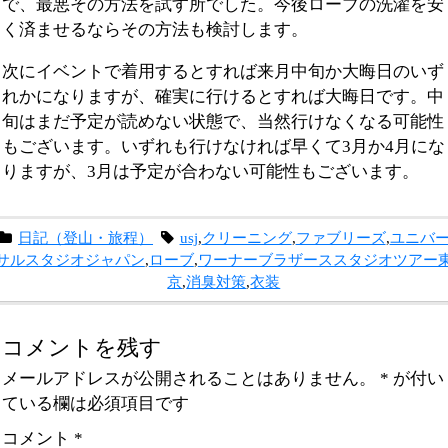
で、最悪その方法を試す所でした。今後ローブの洗濯を安
く済ませるならその方法も検討します。
次にイベントで着用するとすれば来月中旬か大晦日のいず
れかになりますが、確実に行けるとすれば大晦日です。中
旬はまだ予定が読めない状態で、当然行けなくなる可能性
もございます。いずれも行けなければ早くて3月か4月にな
りますが、3月は予定が合わない可能性もございます。
日記（登山・旅程）
usj
,
クリーニング
,
ファブリーズ
,
ユニバ
サルスタジオジャパン
,
ローブ
,
ワーナーブラザーススタジオツアー
京
,
消臭対策
,
衣装
コメントを残す
メールアドレスが公開されることはありません。
*
が付い
ている欄は必須項目です
コメント
*