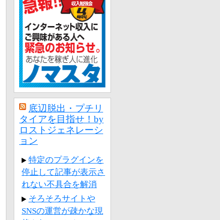
底辺脱出・プチリ
タイアを目指せ！by
ロストジェネレーシ
ョン
特定のプラグインを
停止して記事が表示さ
れない不具合を解消
そろそろサイトや
SNSの運営が疎かな現