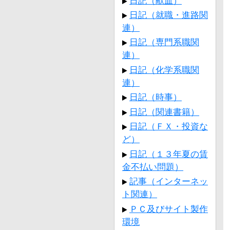
日記（献血）
日記（就職・進路関
連）
日記（専門系職関
連）
日記（化学系職関
連）
日記（時事）
日記（関連書籍）
日記（ＦＸ・投資な
ど）
日記（１３年夏の賃
金不払い問題）
記事（インターネッ
ト関連）
ＰＣ及びサイト製作
環境