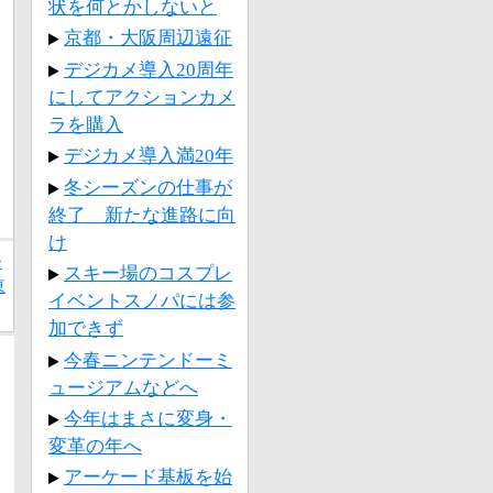
状を何とかしないと
京都・大阪周辺遠征
デジカメ導入20周年
にしてアクションカメ
ラを購入
デジカメ導入満20年
冬シーズンの仕事が
終了 新たな進路に向
け
ー
スキー場のコスプレ
東
イベントスノパには参
加できず
今春ニンテンドーミ
ュージアムなどへ
今年はまさに変身・
変革の年へ
アーケード基板を始