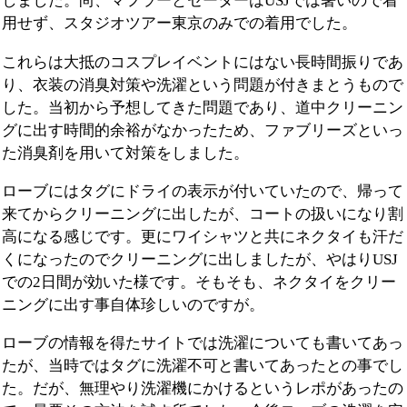
しました。尚、マフラーとセーターはUSJでは暑いので着
用せず、スタジオツアー東京のみでの着用でした。
これらは大抵のコスプレイベントにはない長時間振りであ
り、衣装の消臭対策や洗濯という問題が付きまとうもので
した。当初から予想してきた問題であり、道中クリーニン
グに出す時間的余裕がなかったため、ファブリーズといっ
た消臭剤を用いて対策をしました。
ローブにはタグにドライの表示が付いていたので、帰って
来てからクリーニングに出したが、コートの扱いになり割
高になる感じです。更にワイシャツと共にネクタイも汗だ
くになったのでクリーニングに出しましたが、やはりUSJ
での2日間が効いた様です。そもそも、ネクタイをクリー
ニングに出す事自体珍しいのですが。
ローブの情報を得たサイトでは洗濯についても書いてあっ
たが、当時ではタグに洗濯不可と書いてあったとの事でし
た。だが、無理やり洗濯機にかけるというレポがあったの