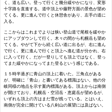
く、道も広い。登って行くと幾分緩やかになり、変形
十字路を直進する。道中頂上や藤野方面の景色が望め
てくる。更に進んで行くと休憩舎があり、左手の道に
入る。
ここからはこれまでよりは狭い登山道で尾根を緩やか
にアップダウンして行く。木々の間から札幌岳も望め
てくる。やがて下から続く広い道に出るが、右に進ん
で行く。更に進んで行くと頂上へ進む道が分かれ、右
に入って行く。だが一登りしても頂上ではなく、登っ
てまた緩やかになってまた登るという感じである。
１５時半過ぎに青山の頂上に着いた。三角点がある
が、明確に「青山」と書いてある標識はない。他の分
岐同様の地点を示す案内標識がある。頂上からは南側
が開けており、札幌岳・空沼岳・恵庭岳が望めるが、
いずれも頂上の方はまだ雪が残っている。とはいえ、
南側が完全に開けている八剣山の展望には及ばない。