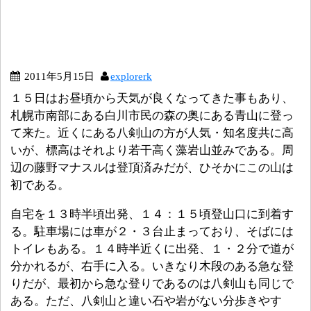
2011年5月15日
explorerk
１５日はお昼頃から天気が良くなってきた事もあり、
札幌市南部にある白川市民の森の奥にある青山に登っ
て来た。近くにある八剣山の方が人気・知名度共に高
いが、標高はそれより若干高く藻岩山並みである。周
辺の藤野マナスルは登頂済みだが、ひそかにこの山は
初である。
自宅を１３時半頃出発、１４：１５頃登山口に到着す
る。駐車場には車が２・３台止まっており、そばには
トイレもある。１４時半近くに出発、１・２分で道が
分かれるが、右手に入る。いきなり木段のある急な登
りだが、最初から急な登りであるのは八剣山も同じで
ある。ただ、八剣山と違い石や岩がない分歩きやす