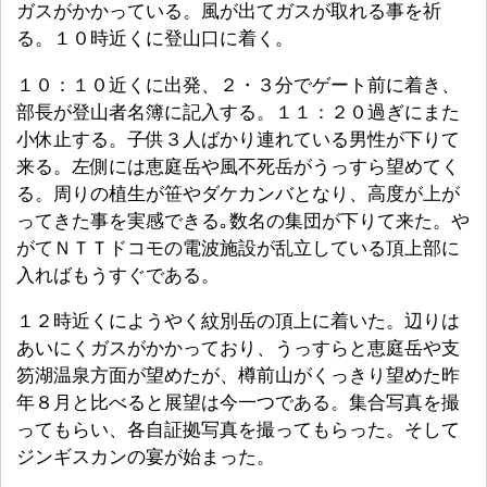
ガスがかかっている。風が出てガスが取れる事を祈
る。１０時近くに登山口に着く。
１０：１０近くに出発、２・３分でゲート前に着き、
部長が登山者名簿に記入する。１１：２０過ぎにまた
小休止する。子供３人ばかり連れている男性が下りて
来る。左側には恵庭岳や風不死岳がうっすら望めてく
る。周りの植生が笹やダケカンバとなり、高度が上が
ってきた事を実感できる｡数名の集団が下りて来た。や
がてＮＴＴドコモの電波施設が乱立している頂上部に
入ればもうすぐである。
１２時近くにようやく紋別岳の頂上に着いた。辺りは
あいにくガスがかかっており、うっすらと恵庭岳や支
笏湖温泉方面が望めたが、樽前山がくっきり望めた昨
年８月と比べると展望は今一つである。集合写真を撮
ってもらい、各自証拠写真を撮ってもらった。そして
ジンギスカンの宴が始まった。