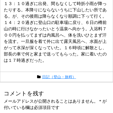
１３：１０過ぎに出発、間もなくして時折小雨が降っ
たりする。本降りにならないうちに下山したい所であ
る。が、その後雨は降らなくなり順調に下って行く。
１４：２０過ぎに登山口の駐車場に戻り、６日の樽前
山の時に行けなかったいとう温泉へ向かう。入浴料７
００円を払ってまずは内風呂へ、体を洗いひとまず汗
を流す。一旦服を着て外に出て露天風呂へ、水面が上
がって水深が深くなっていた。１６時頃に解散とし、
部長の車で何と家まで送ってもらった。家に着いたの
は１７時過ぎだった。
日記（登山・旅程）
コメントを残す
メールアドレスが公開されることはありません。
*
が
付いている欄は必須項目です