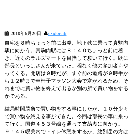
2010年6月20日
explorerk
自宅を８時ちょっと前に出発、地下鉄に乗って真駒内
駅に向かう。真駒内駅には８：４０ちょっと前に着
き、近くのラルズマートを目指して歩いて行く。既に
部長といっはさんが来ていた。程なく他の参加者もや
ってくる。開店は９時だが、すぐ前の道路が９時半か
ら１２時まで車椅子マラソン大会で塞がれるため、そ
れまでに買い物を終えて出るか別の所で買い物をする
かである。
結局時間勝負で買い物をする事にしたが、１０分少々
で買い物を終える事ができた。今回は部長の車に乗っ
て行く。国道４５３号線を通って支笏湖に向かう。
９：４５幌美内でトイレ休憩をするが。紋別岳の方は