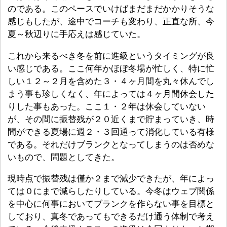
のである。このペースでいけばまだまだかかりそうな
感じもしたが、途中でコーチも変わり、正直な所、今
夏～秋辺りに手応えは感じていた。
これから来るべき冬を前に進級というタイミングが良
い感じである。ここ何年かほぼ冬場が忙しく、特に忙
しい１２～２月を含めた３・４ヶ月間を丸々休んでし
まう事も珍しくなく、年によっては４ヶ月間休会した
りした事もあった。ここ１・２年は休会していない
が、その間に振替残が２０近くまで貯まっていき、時
間ができる夏場に週２・３回通って消化している有様
である。それだけブランクとなってしまうのは否めな
いもので、問題としてきた。
現時点で振替残は僅か２まで減少できたが、年によっ
ては０にまで減らしたりしている。今冬はウェブ関係
を中心に何事においてブランクを作らない事を目標と
しており、真冬であってもできるだけ通う体制で考え