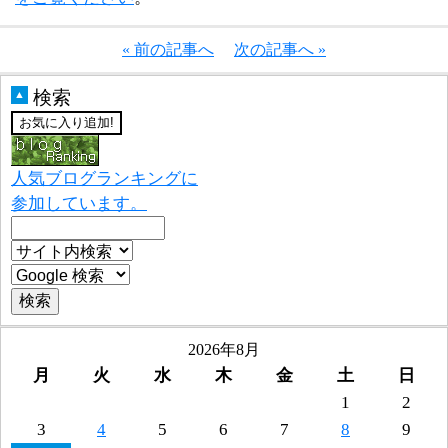
« 前の記事へ
次の記事へ »
検索
▲
人気ブログランキングに
参加しています。
2026年8月
月
火
水
木
金
土
日
1
2
3
4
5
6
7
8
9