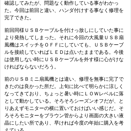
確認してみたが、問題なく動作している事がわかっ
た。今回は前回と違い、ハンダ付けする事なく修理を
完了できた。
前回同様ＵＳＢケーブルを付けっ放しにしていた事に
より発熱してしまった。それに今回の大風量ＵＳＢ扇
風機はスイッチをＯＦＦにしていても、ＵＳＢケーブ
ルを接続していればＬＥＤは点いたままである。今後
は使用しない時にＵＳＢケーブルを外す様に心がけな
ければならないだろう。
前のＵＳＢミニ扇風機とは違い、修理を無事に完了で
きたのは良かった所だ。上旬に比べて明らかに涼しく
なってきており、ちょっと暑い時にＬＯＷレベルに落
として動かしている。そろそろシーズンオフだが、と
りあえずモニターの横に置いておけばいい感じだ。そ
ろそろモニターをブラウン管からより画面の大きい液
晶にしたい所であり、早ければ今度の年始に購入を考
えている。