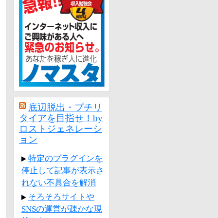
底辺脱出・プチリ
タイアを目指せ！by
ロストジェネレーシ
ョン
特定のプラグインを
停止して記事が表示さ
れない不具合を解消
そろそろサイトや
SNSの運営が疎かな現