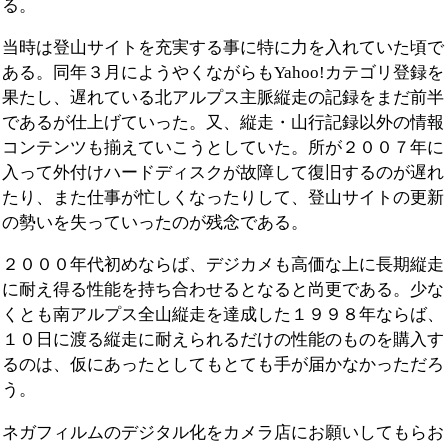
る。
当時は登山サイトを充実する事に特に力を入れていた頃で
ある。同年３月にようやくながらもYahoo!カテゴリ登録を
果たし、遅れている北アルプス主脈縦走の記録をまだ前半
であるが仕上げていった。又、縦走・山行記録以外の情報
コンテンツも揃えていこうとしていた。所が２００７年に
入って外付けハードディスクが故障して復旧するのが遅れ
たり、また仕事が忙しくなったりして、登山サイトの更新
の勢いを失っていったのが残念である。
２０００年代初めならば、デジカメも高価な上に長期縦走
に耐え得る性能を持ち合わせるとなると尚更である。少な
くとも南アルプス全山縦走を達成した１９９８年ならば、
１０日に渡る縦走に耐えられるだけの性能のものを購入す
るのは、仮にあったとしてもとても手が届かなかっただろ
う。
ネガフィルムのデジタル化をカメラ店にお願いしてもらお