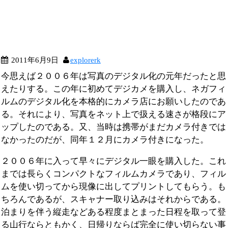
2011年6月9日
explorerk
今思えば２００６年は写真のデジタル化の元年だったと思
えたりする。この年に初めてデジカメを購入し、ネガフィ
ルムのデジタル化を本格的にカメラ店にお願いしたのであ
る。それにより、写真をネット上で扱える速さが格段にア
ップしたのである。又、当時は携帯がまだカメラ付きでは
なかったのだが、同年１２月にカメラ付きになった。
２００６年に入って早々にデジタル一眼を購入した。これ
までは長らくコンパクトなフィルムカメラであり、フィル
ムを使い切ってから現像に出してプリントしてもらう。も
ちろんであるが、スキャナー取り込みはそれからである。
泊まりを伴う縦走などある程度まとまった日程を取って登
る山行ならともかく、日帰りならば完全に使い切らない事