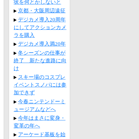
状を何とかしないと
京都・大阪周辺遠征
デジカメ導入20周年
にしてアクションカメ
ラを購入
デジカメ導入満20年
冬シーズンの仕事が
終了 新たな進路に向
け
スキー場のコスプレ
イベントスノパには参
加できず
今春ニンテンドーミ
ュージアムなどへ
今年はまさに変身・
変革の年へ
アーケード基板を始