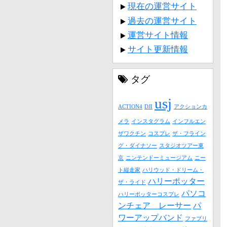
現在の運営サイト
過去の運営サイト
運営サイト情報
サイト更新情報
タグ
usj
ACTION4
DJI
アクションカ
メラ
インスタグラム
インフルエン
ザワクチン
コスプレ
ザ・フライン
グ・ダイナソー
スタジオツアー東
京
ニンテンドーミュージアム
ニー
ト縦走家
ハリウッド・ドリーム・
ハリーポッター
ザ・ライド
パソコ
ハリーポッターコスプレ
ンチェア レーサー
パ
ワーアップバンド
ファブリ