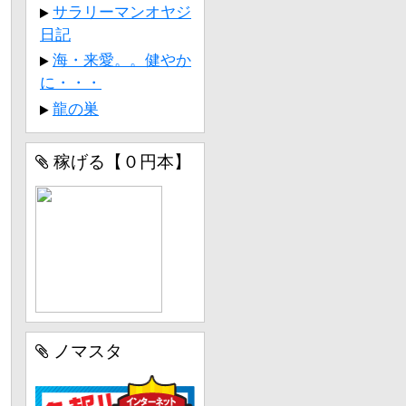
サラリーマンオヤジ
日記
海・来愛。。健やか
に・・・
龍の巣
稼げる【０円本】
ノマスタ