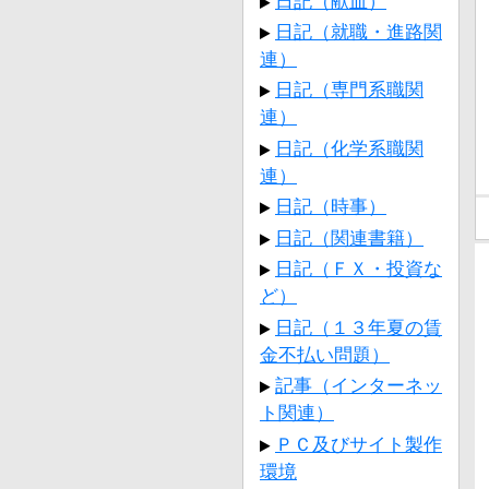
日記（献血）
日記（就職・進路関
連）
日記（専門系職関
連）
日記（化学系職関
連）
日記（時事）
日記（関連書籍）
日記（ＦＸ・投資な
ど）
日記（１３年夏の賃
金不払い問題）
記事（インターネッ
ト関連）
ＰＣ及びサイト製作
環境