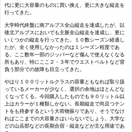
代に更に大容量のものに買い換え、更に大きな縦走を
行ってきた。
大学時代終盤に南アルプス全山縦走を達成したが、以
後北アルプスにおいでも主脈全山縦走を達成し、更に
いくつかの縦走を行ってきた。１０数シーズン経過し
たが、全く使用しなかったのは１シーズン程度であ
る。ここ数年一部のジッパーなど傷んで使えなくなる
所もあり、特にここ２・３年でウエストベルトなど背
負う部分での故障も目立ってきた。
やはり１００リットルクラスの容量ともなれば取り扱
っているメーカーが少なく、選択の余地はほとんどな
くなってくる。今回購入したものでも９０リットル以
上はカラーが１種類しかない。長期縦走で尚且つテン
トをも持参するという大荷物振りであり、そうでなけ
ればここまでの大容量さはいらないでしょう。大学な
どの山岳部などの長期合宿・縦走などが主な用途であ