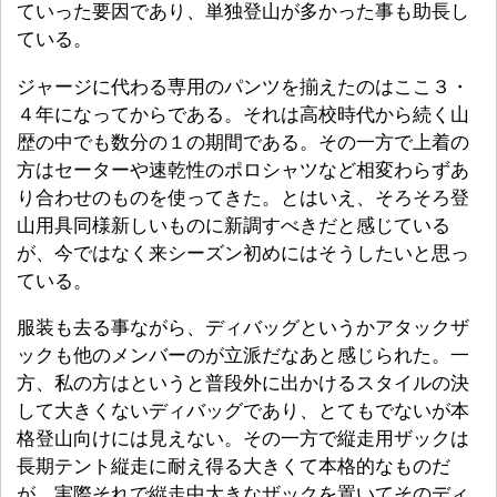
ていった要因であり、単独登山が多かった事も助長し
ている。
ジャージに代わる専用のパンツを揃えたのはここ３・
４年になってからである。それは高校時代から続く山
歴の中でも数分の１の期間である。その一方で上着の
方はセーターや速乾性のポロシャツなど相変わらずあ
り合わせのものを使ってきた。とはいえ、そろそろ登
山用具同様新しいものに新調すべきだと感じている
が、今ではなく来シーズン初めにはそうしたいと思っ
ている。
服装も去る事ながら、ディバッグというかアタックザ
ックも他のメンバーのが立派だなあと感じられた。一
方、私の方はというと普段外に出かけるスタイルの決
して大きくないディバッグであり、とてもでないが本
格登山向けには見えない。その一方で縦走用ザックは
長期テント縦走に耐え得る大きくて本格的なものだ
が。実際それで縦走中大きなザックを置いてそのディ