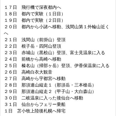
１７日 飛行機で深夜都内へ
１８日 都内で実験（１日目）
１９日 都内で実験（２日目）
２０日 都内から小諸へ移動、浅間山第１外輪山近く
へ
２１日 浅間山（前掛山）登頂
２２日 根子岳・四阿山登頂
２３日 赤城山（黒桧山）登頂、富士見温泉に入る
２４日 前橋から高崎へ移動
２５日 榛名山（掃部ヶ岳）登頂、伊香保温泉に入る
２６日 高崎白衣大観音
２７日 高崎から宇都宮へ移動
２８日 那須連山縦走１（那須岳・三本槍岳）
２９日 那須連山縦走２（甲子山・大白森山）
３０日 二岐温泉に入った後仙台へ移動
３１日 仙台からフェリー乗船
１日 苫小牧上陸後札幌へ帰宅