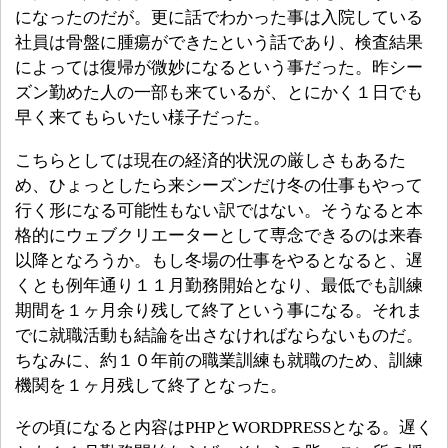
になったのだが。更に話でわかった事は入院している
社員は骨盤に腫瘍ができたという話であり、検査結果
によっては復帰が微妙になるという事だった。昨シー
ズン勤めた人の一部も来ているが、とにかく１日でも
早く来てもらいたい様子だった。
こちらとしては現在の経済的状況の厳しさもあるた
め、ひょっとしたら来シーズンだけ冬の仕事もやって
行く形になる可能性もない訳ではない。そうなると本
格的にウェブクリエーターとして専念できるのは来春
以降となろうか。もし冬場の仕事をやるとなると、遅
くとも例年通り１１月勤務開始となり、最低でも訓練
期間を１ヶ月余り残して終了という事になる。それま
でに就職活動も結論を出さなければならないものだ。
ちなみに、約１０年前の職業訓練も就職のため、訓練
機関を１ヶ月残して終了となった。
その頃になると内容はPHPとWORDPRESSとなる。遅く