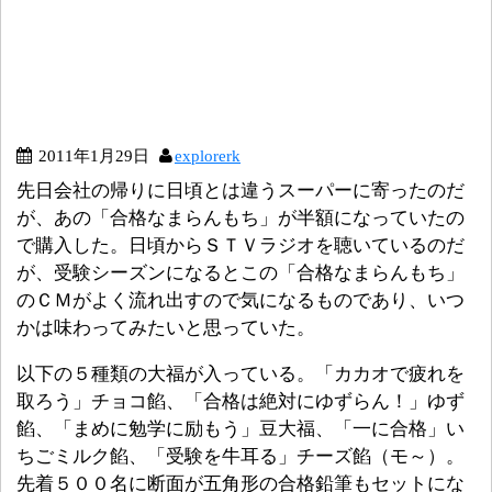
2011年1月29日
explorerk
先日会社の帰りに日頃とは違うスーパーに寄ったのだ
が、あの「合格なまらんもち」が半額になっていたの
で購入した。日頃からＳＴＶラジオを聴いているのだ
が、受験シーズンになるとこの「合格なまらんもち」
のＣＭがよく流れ出すので気になるものであり、いつ
かは味わってみたいと思っていた。
以下の５種類の大福が入っている。「カカオで疲れを
取ろう」チョコ餡、「合格は絶対にゆずらん！」ゆず
餡、「まめに勉学に励もう」豆大福、「一に合格」い
ちごミルク餡、「受験を牛耳る」チーズ餡（モ～）。
先着５００名に断面が五角形の合格鉛筆もセットにな