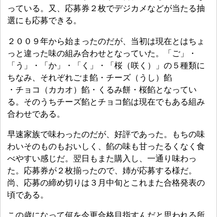
っている。又、応募券２枚でデジカメなどが当たる抽
選にも応募できる。
２００９年から始まったのだが、当初は現在とはちょ
っと違った味の組み合わせとなっていた。「ご」・
「う」・「か」・「く」・「桜（咲く）」の５種類に
ちなみ、それぞれごま餡・チーズ（うし）餡
・チョコ（カカオ）餡・くるみ餅・桜餡となってい
る。そのうちチーズ餡とチョコ餡は現在でもある組み
合わせである。
早速家族で味わったのだが、好評であった。もちの味
わいそのものもおいしく、餡の味も甘ったるくなく食
べやすい感じだ。翌日もまた購入し、一通り味わっ
た。応募券が２枚揃ったので、姉が応募する様だ。
尚、応募の締め切りは３月中旬とこれまた合格発表の
頃である。
この歳になって何を今更合格目指すんだと思われる所