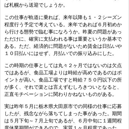
ば札幌から送迎でしょうか。
この仕事が軌道に乗れば、来年以降も１・２シーズン
程度行う予定で考えている。来年であれば６月初めか
ら行ける態勢で臨む事になろうか。昨夏の問題があっ
ただけに、確実に支払われる事は重要というか基本で
ある。ただ、経済的に問題がないため賃金は日払いや
１０日払いにはせず、月払いでの振り込みにした。
この時期の仕事としては丸々２ヶ月ではないのは欠点
ではあるが、食品工場よりは時給が高めであるのはポ
イントが高い。食品工場ですと時給７５０円以下の所
が多く、それで楽とは言えずむしろきついとなると、
正直モチベーションに関わりかねないものがある。
実は昨年５月に栃木県大田原市での同様の仕事に応募
したが、残念ながら落ちてしまった事があった。期間
は５月下旬～７月上旬であるが、６月中旬に１週間程
度休業期間ができるので、実質１ヶ月程度であった。