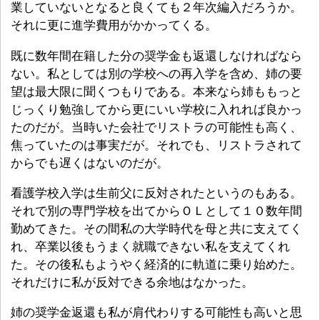
業していないとなると良くても２年次編入だろうか。
それに更に進学費用がかかってくる。
既に数年間在籍した分の奨学金も返還しなければなら
ない。私としては別の学校への再入学を含め、姉の要
望は最大限に聞くつもりである。本来なら姉ももっと
じっくり勉強してから更にいい学校に入れれば良かっ
たのだが。当時いた会社でリストラの可能性も高く、
焦っていたのは事実だが。それでも、リストラされて
からでも遅くはないのだが。
看護学校入学は生前父に反対されたというのもある。
それで別の専門学校を出てからＯＬとして１０数年間
勤めてきた。その間私の大学時代を母と共に支えてく
れ、卒業以後もうまく就職できない私を支えてくれ
た。その後私もようやく経済的に軌道に乗り始めた。
それだけに私が反対できる余地はなかった。
姉の奨学金返還も私が肩代わりする可能性も高いと思