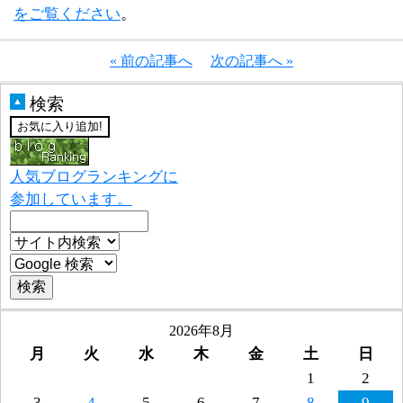
をご覧ください
。
« 前の記事へ
次の記事へ »
検索
▲
人気ブログランキングに
参加しています。
2026年8月
月
火
水
木
金
土
日
1
2
3
4
5
6
7
8
9