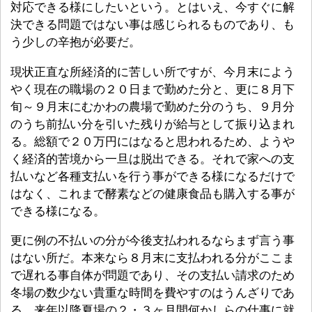
対応できる様にしたいという。とはいえ、今すぐに解
決できる問題ではない事は感じられるものであり、も
う少しの辛抱が必要だ。
現状正直な所経済的に苦しい所ですが、今月末によう
やく現在の職場の２０日まで勤めた分と、更に８月下
旬～９月末にむかわの農場で勤めた分のうち、９月分
のうち前払い分を引いた残りが給与として振り込まれ
る。総額で２０万円にはなると思われるため、ようや
く経済的苦境から一旦は脱出できる。それで家への支
払いなど各種支払いを行う事ができる様になるだけで
はなく、これまで酵素などの健康食品も購入する事が
できる様になる。
更に例の不払いの分が今後支払われるならまず言う事
はない所だ。本来なら８月末に支払われる分がここま
で遅れる事自体が問題であり、その支払い請求のため
冬場の数少ない貴重な時間を費やすのはうんざりであ
る。来年以降夏場の２・３ヶ月間何かしらの仕事に就