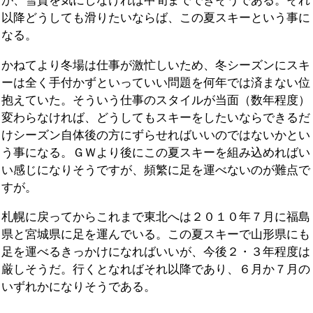
が、雪質を気にしなければ中旬までできそうである。それ
以降どうしても滑りたいならば、この夏スキーという事に
なる。
かねてより冬場は仕事が激忙しいため、冬シーズンにスキ
ーは全く手付かずといっていい問題を何年では済まない位
抱えていた。そういう仕事のスタイルが当面（数年程度）
変わらなければ、どうしてもスキーをしたいならできるだ
けシーズン自体後の方にずらせればいいのではないかとい
う事になる。ＧＷより後にこの夏スキーを組み込めればい
い感じになりそうですが、頻繁に足を運べないのが難点で
すが。
札幌に戻ってからこれまで東北へは２０１０年７月に福島
県と宮城県に足を運んでいる。この夏スキーで山形県にも
足を運べるきっかけになればいいが、今後２・３年程度は
厳しそうだ。行くとなればそれ以降であり、６月か７月の
いずれかになりそうである。