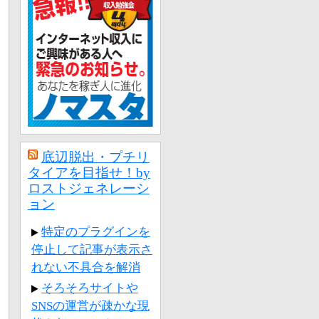
底辺脱出・プチリ
タイアを目指せ！by
ロストジェネレーシ
ョン
特定のプラグインを
停止して記事が表示さ
れない不具合を解消
そろそろサイトや
SNSの運営が疎かな現