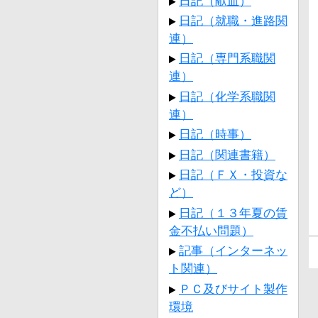
日記（献血）
日記（就職・進路関
連）
日記（専門系職関
連）
日記（化学系職関
連）
日記（時事）
日記（関連書籍）
日記（ＦＸ・投資な
ど）
日記（１３年夏の賃
金不払い問題）
記事（インターネッ
ト関連）
ＰＣ及びサイト製作
環境