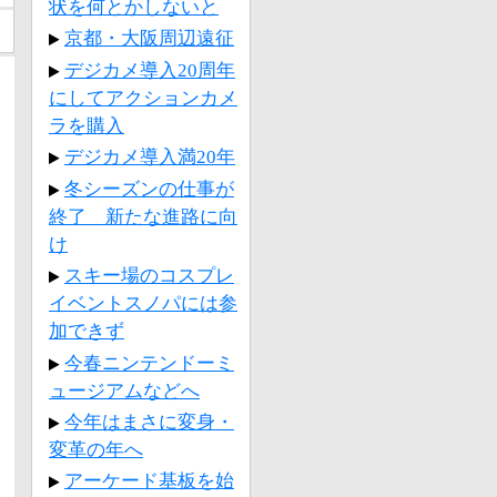
状を何とかしないと
京都・大阪周辺遠征
デジカメ導入20周年
にしてアクションカメ
ラを購入
デジカメ導入満20年
冬シーズンの仕事が
終了 新たな進路に向
け
スキー場のコスプレ
イベントスノパには参
加できず
今春ニンテンドーミ
ュージアムなどへ
今年はまさに変身・
変革の年へ
アーケード基板を始