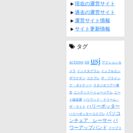
現在の運営サイト
過去の運営サイト
運営サイト情報
サイト更新情報
タグ
usj
ACTION4
DJI
アクションカ
メラ
インスタグラム
インフルエン
ザワクチン
コスプレ
ザ・フライン
グ・ダイナソー
スタジオツアー東
京
ニンテンドーミュージアム
ニー
ト縦走家
ハリウッド・ドリーム・
ハリーポッター
ザ・ライド
パソコ
ハリーポッターコスプレ
ンチェア レーサー
パ
ワーアップバンド
ファブリ