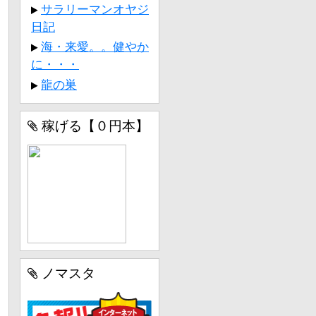
サラリーマンオヤジ
日記
海・来愛。。健やか
に・・・
龍の巣
稼げる【０円本】
ノマスタ