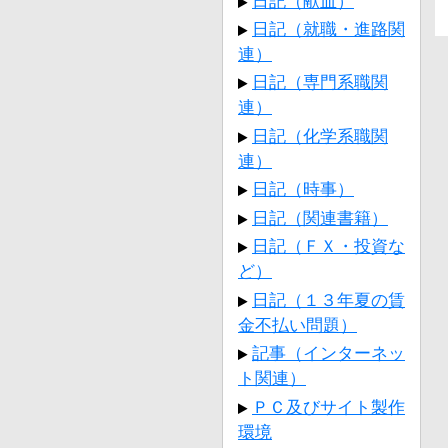
日記（献血）
日記（就職・進路関
連）
日記（専門系職関
連）
日記（化学系職関
連）
日記（時事）
日記（関連書籍）
日記（ＦＸ・投資な
ど）
日記（１３年夏の賃
金不払い問題）
記事（インターネッ
ト関連）
ＰＣ及びサイト製作
環境