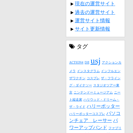
現在の運営サイト
過去の運営サイト
運営サイト情報
サイト更新情報
タグ
usj
ACTION4
DJI
アクションカ
メラ
インスタグラム
インフルエン
ザワクチン
コスプレ
ザ・フライン
グ・ダイナソー
スタジオツアー東
京
ニンテンドーミュージアム
ニー
ト縦走家
ハリウッド・ドリーム・
ハリーポッター
ザ・ライド
パソコ
ハリーポッターコスプレ
ンチェア レーサー
パ
ワーアップバンド
ファブリ