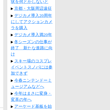
状を何とかしないと
京都・大阪周辺遠征
デジカメ導入20周年
にしてアクションカメ
ラを購入
デジカメ導入満20年
冬シーズンの仕事が
終了 新たな進路に向
け
スキー場のコスプレ
イベントスノパには参
加できず
今春ニンテンドーミ
ュージアムなどへ
今年はまさに変身・
変革の年へ
アーケード基板を始