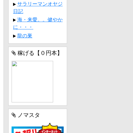
サラリーマンオヤジ
日記
海・来愛。。健やか
に・・・
龍の巣
稼げる【０円本】
ノマスタ