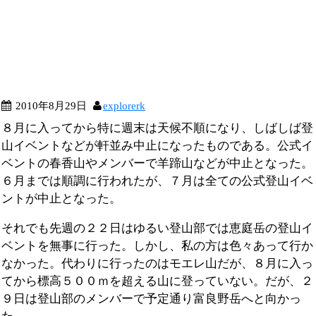
2010年8月29日
explorerk
８月に入ってから特に週末は天候不順になり、しばしば登
山イベントなどが軒並み中止になったものである。公式イ
ベントの春香山やメンバーで羊蹄山などが中止となった。
６月までは順調に行われたが、７月は全ての公式登山イベ
ントが中止となった。
それでも先週の２２日はゆるい登山部では恵庭岳の登山イ
ベントを無事に行った。しかし、私の方は色々あって行か
なかった。代わりに行ったのはモエレ山だが、８月に入っ
てから標高５００ｍを超える山に登っていない。だが、２
９日は登山部のメンバーで予定通り富良野岳へと向かっ