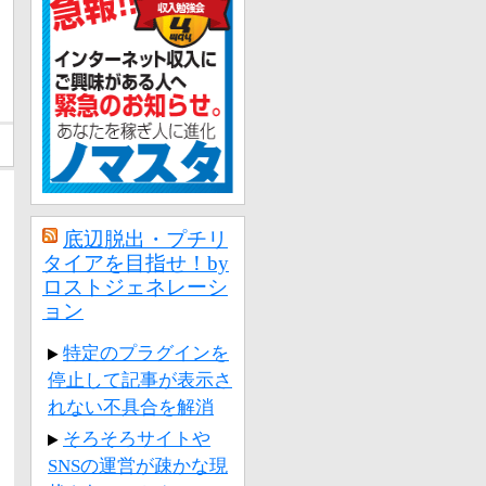
底辺脱出・プチリ
タイアを目指せ！by
ロストジェネレーシ
ョン
特定のプラグインを
停止して記事が表示さ
れない不具合を解消
そろそろサイトや
SNSの運営が疎かな現