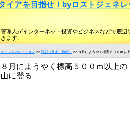
タイアを目指せ！byロストジェネレ
の管理人がインターネット投資やビジネスなどで底辺
いきます。
ロストジェネレーション
>>
日記（登山・旅程）
>> ８月にようやく標高５００ｍ以
８月にようやく標高５００ｍ以上の
山に登る