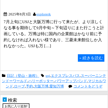
2025年8月3日
explorerk
7月上旬にUSJと大阪万博に行って来たが、より涼しく
なる事を期待して9月中旬～下旬辺りにまた行こうと計
画している。万博は特に国内の企業館はかなり前に予
約しなければ入れない様であり、三菱未来館位しか入
れなかった。USJも万 […]
»
続きを読む
日記（登山・旅程）
usj
,
エクスプレスパス
,
スーパーニンテ
ンドーワールド
,
ハリーポッター
,
パワーアップバンド
,
マジカルワ
ンド
,
ローブ
,
予約
,
大阪万博
,
愛知万博
コメントをどうぞ
検索
▲