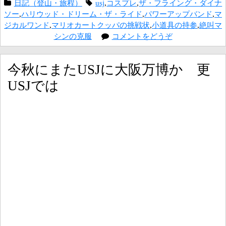
日記（登山・旅程）
usj
,
コスプレ
,
ザ・フライング・ダイナ
ソー
,
ハリウッド・ドリーム・ザ・ライド
,
パワーアップバンド
,
マ
ジカルワンド
,
マリオカートクッパの挑戦状
,
小道具の持参
,
絶叫マ
シンの克服
コメントをどうぞ
今秋にまたUSJに大阪万博か 更
USJでは