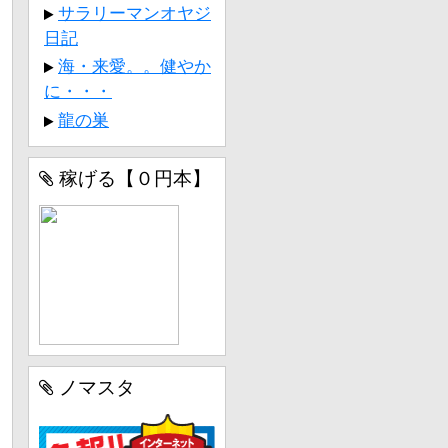
サラリーマンオヤジ
日記
海・来愛。。健やか
に・・・
龍の巣
稼げる【０円本】
ノマスタ