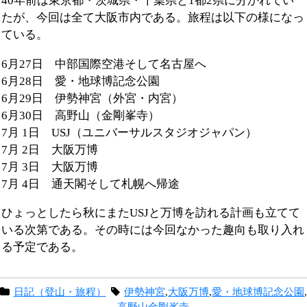
40年前は東京都・茨城県・千葉県と1都2県に分かれてい
たが、今回は全て大阪市内である。旅程は以下の様になっ
ている。
6月27日 中部国際空港そして名古屋へ
6月28日 愛・地球博記念公園
6月29日 伊勢神宮（外宮・内宮）
6月30日 高野山（金剛峯寺）
7月 1日 USJ（ユニバーサルスタジオジャパン）
7月 2日 大阪万博
7月 3日 大阪万博
7月 4日 通天閣そして札幌へ帰途
ひょっとしたら秋にまたUSJと万博を訪れる計画も立てて
いる次第である。その時には今回なかった趣向も取り入れ
る予定である。
日記（登山・旅程）
伊勢神宮
,
大阪万博
,
愛・地球博記念公園
高野山金剛峯寺