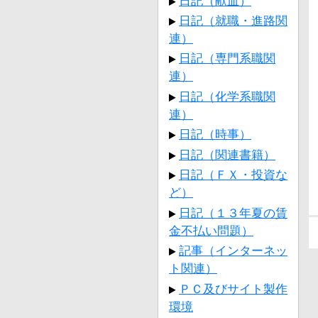
日記（献血）
日記（就職・進路関
連）
日記（専門系職関
連）
日記（化学系職関
連）
日記（時事）
日記（関連書籍）
日記（ＦＸ・投資な
ど）
日記（１３年夏の賃
金不払い問題）
記事（インターネッ
ト関連）
ＰＣ及びサイト製作
環境