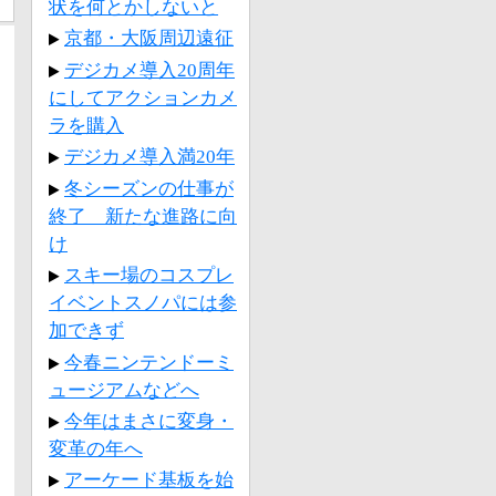
状を何とかしないと
京都・大阪周辺遠征
デジカメ導入20周年
にしてアクションカメ
ラを購入
デジカメ導入満20年
冬シーズンの仕事が
終了 新たな進路に向
け
スキー場のコスプレ
イベントスノパには参
加できず
今春ニンテンドーミ
ュージアムなどへ
今年はまさに変身・
変革の年へ
アーケード基板を始