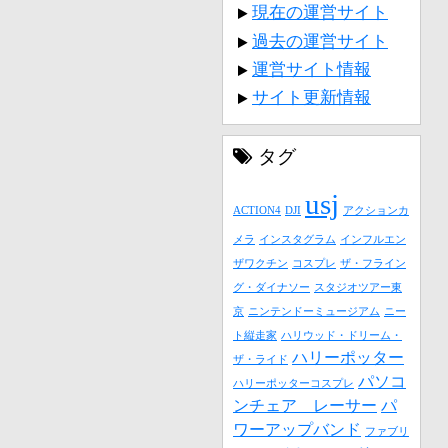
現在の運営サイト
過去の運営サイト
運営サイト情報
サイト更新情報
タグ
usj
ACTION4
DJI
アクションカ
メラ
インスタグラム
インフルエン
ザワクチン
コスプレ
ザ・フライン
グ・ダイナソー
スタジオツアー東
京
ニンテンドーミュージアム
ニー
ト縦走家
ハリウッド・ドリーム・
ハリーポッター
ザ・ライド
パソコ
ハリーポッターコスプレ
ンチェア レーサー
パ
ワーアップバンド
ファブリ