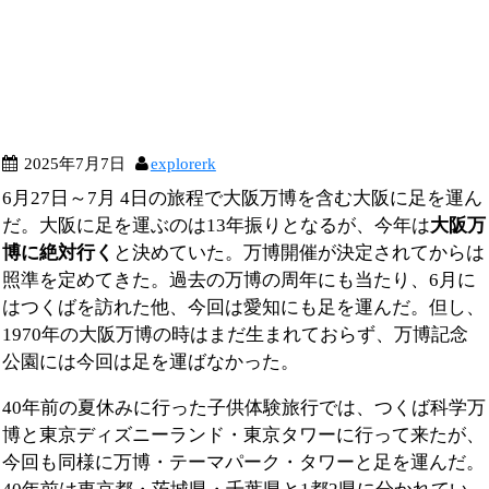
2025年7月7日
explorerk
6月27日～7月 4日の旅程で大阪万博を含む大阪に足を運ん
だ。大阪に足を運ぶのは13年振りとなるが、今年は
大阪万
博に絶対行く
と決めていた。万博開催が決定されてからは
照準を定めてきた。過去の万博の周年にも当たり、6月に
はつくばを訪れた他、今回は愛知にも足を運んだ。但し、
1970年の大阪万博の時はまだ生まれておらず、万博記念
公園には今回は足を運ばなかった。
40年前の夏休みに行った子供体験旅行では、つくば科学万
博と東京ディズニーランド・東京タワーに行って来たが、
今回も同様に万博・テーマパーク・タワーと足を運んだ。