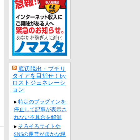
底辺脱出・プチリ
タイアを目指せ！by
ロストジェネレーシ
ョン
特定のプラグインを
停止して記事が表示さ
れない不具合を解消
そろそろサイトや
,
SNSの運営が疎かな現