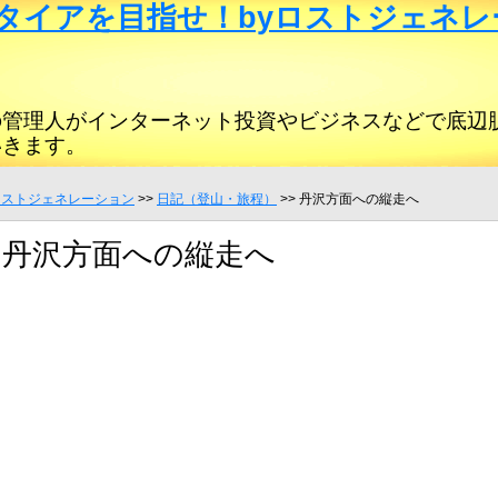
タイアを目指せ！byロストジェネレ
の管理人がインターネット投資やビジネスなどで底辺
いきます。
ロストジェネレーション
>>
日記（登山・旅程）
>> 丹沢方面への縦走へ
丹沢方面への縦走へ