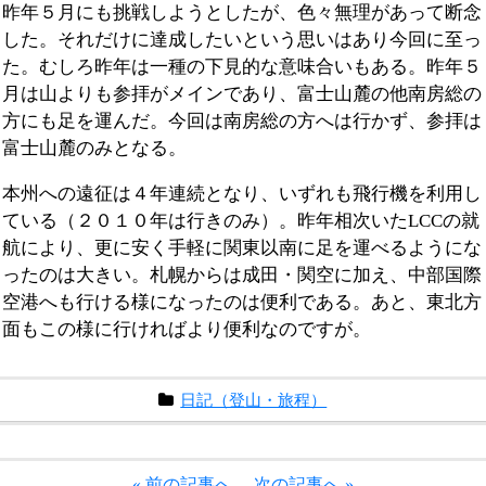
昨年５月にも挑戦しようとしたが、色々無理があって断念
した。それだけに達成したいという思いはあり今回に至っ
た。むしろ昨年は一種の下見的な意味合いもある。昨年５
月は山よりも参拝がメインであり、富士山麓の他南房総の
方にも足を運んだ。今回は南房総の方へは行かず、参拝は
富士山麓のみとなる。
本州への遠征は４年連続となり、いずれも飛行機を利用し
ている（２０１０年は行きのみ）。昨年相次いたLCCの就
航により、更に安く手軽に関東以南に足を運べるようにな
ったのは大きい。札幌からは成田・関空に加え、中部国際
空港へも行ける様になったのは便利である。あと、東北方
面もこの様に行ければより便利なのですが。
日記（登山・旅程）
« 前の記事へ
次の記事へ »