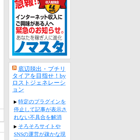
底辺脱出・プチリ
タイアを目指せ！by
ロストジェネレーシ
ョン
特定のプラグインを
停止して記事が表示さ
れない不具合を解消
そろそろサイトや
SNSの運営が疎かな現