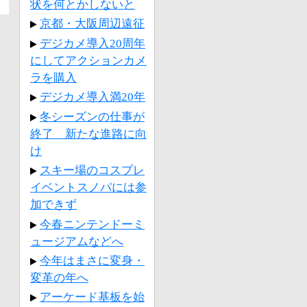
状を何とかしないと
京都・大阪周辺遠征
デジカメ導入20周年
にしてアクションカメ
ラを購入
デジカメ導入満20年
冬シーズンの仕事が
終了 新たな進路に向
け
スキー場のコスプレ
イベントスノパには参
加できず
今春ニンテンドーミ
ュージアムなどへ
今年はまさに変身・
変革の年へ
アーケード基板を始