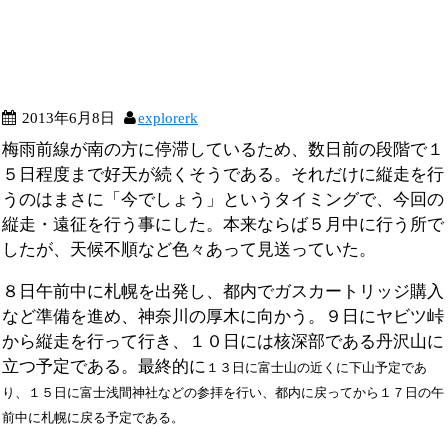
2013年6月8日
explorerk
梅雨前線が南の方に停滞しているため、数日前の段階で１
５日程度まで好天が続くそうである。それだけに縦走を行
うのはまさに「今でしょう」というタイミングで、今回の
縦走・遠征を行う事にした。本来ならば５月中に行う所で
したが、天候不順など色々あって見送っていた。
８日午前中に札幌を出発し、都内でガスカートリッジ購入
など準備を進め、神奈川の厚木に向かう。９日にヤビツ峠
から縦走を行って行き、１０日には核深部である丹沢山に
立つ予定である。最終的に
１３日に
富士山の近くに下山予定であ
り、１５日に富士浅間神社などの参拝を行い、都内に戻ってから１７日の午
前中に札幌に戻る予定である。