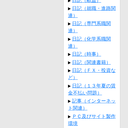
日記（献血）
日記（就職・進路関
連）
日記（専門系職関
連）
日記（化学系職関
連）
日記（時事）
日記（関連書籍）
日記（ＦＸ・投資な
ど）
日記（１３年夏の賃
金不払い問題）
記事（インターネッ
ト関連）
ＰＣ及びサイト製作
環境