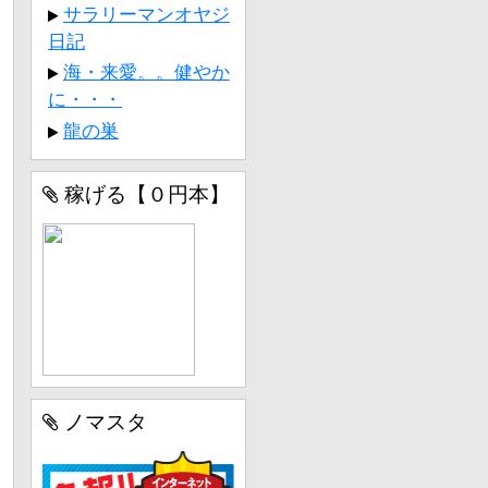
サラリーマンオヤジ
日記
海・来愛。。健やか
に・・・
龍の巣
稼げる【０円本】
ノマスタ