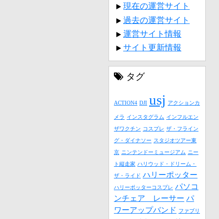
現在の運営サイト
過去の運営サイト
運営サイト情報
サイト更新情報
タグ
usj
ACTION4
DJI
アクションカ
メラ
インスタグラム
インフルエン
ザワクチン
コスプレ
ザ・フライン
グ・ダイナソー
スタジオツアー東
京
ニンテンドーミュージアム
ニー
ト縦走家
ハリウッド・ドリーム・
ハリーポッター
ザ・ライド
パソコ
ハリーポッターコスプレ
ンチェア レーサー
パ
ワーアップバンド
ファブリ