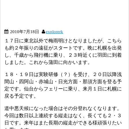
2010年7月18日
explorerk
１７日に東北以外で梅雨明けとなりましたが、こちら
も約２年振りの遠征がスタートです。晩に札幌を出発
し、千歳から飛行機に乗り、２３時近くに羽田に到着
しました。これから蒲田に向かいます。
１８・１９日は実験研修（？）を受け、２０日以降浅
間山・四阿山・赤城山・日光方面・那須方面を登る予
定です。仙台からフェリーに乗り、来月１日に札幌に
戻る予定です。
道中悪天候になった場合はその分登れなくなります。
今回は数日以上連続する縦走はなく、長くても２・３
日です。来年はまた長期の縦走ができる様頑張りたい