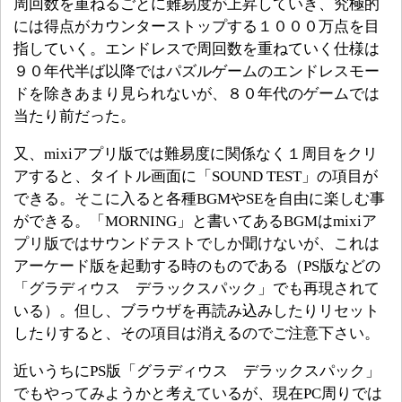
周回数を重ねるごとに難易度が上昇していき、究極的
には得点がカウンターストップする１０００万点を目
指していく。エンドレスで周回数を重ねていく仕様は
９０年代半ば以降ではパズルゲームのエンドレスモー
ドを除きあまり見られないが、８０年代のゲームでは
当たり前だった。
又、mixiアプリ版では難易度に関係なく１周目をクリ
アすると、タイトル画面に「SOUND TEST」の項目が
できる。そこに入ると各種BGMやSEを自由に楽しむ事
ができる。「MORNING」と書いてあるBGMはmixiア
プリ版ではサウンドテストでしか聞けないが、これは
アーケード版を起動する時のものである（PS版などの
「グラディウス デラックスパック」でも再現されて
いる）。但し、ブラウザを再読み込みしたりリセット
したりすると、その項目は消えるのでご注意下さい。
近いうちにPS版「グラディウス デラックスパック」
でもやってみようかと考えているが、現在PC周りでは