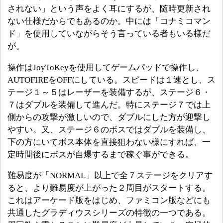
されない」という声をよく耳にするが、随時更新され
ない仕様だからでもあるのか。中には「コナミコマン
ド」を使用していながらそう言っている者もいる様だ
が。
操作はJoyToKeyを使用してゲームパッドで操作し、
AUTOFIREをOFFにしている。スピードは１速とし、ス
テージ１～５はレーザーを装備するが、ステージ６・
７はダブルを装備して進んだ。特にステージ７では上
側からの攻撃が激しいので、ダブルにした方が迎撃し
やすい。又、ステージ６のボスではダブルを装備し、
下の方にいてボス本体を直接狙わない様にすれば、一
定時間後にボスが自爆するまで稼ぐ事ができる。
難易度が「NORMAL」以上で全７ステージをクリアす
ると、より難易度が上がった２周目がスタートする。
これはアーケード版をはじめ、ファミコン版などにも
共通したグラディウスシリーズの特徴の一つである。