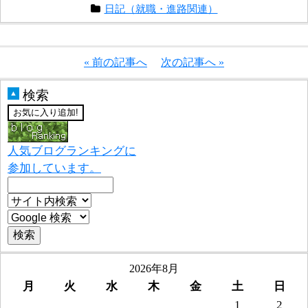
日記（就職・進路関連）
« 前の記事へ
次の記事へ »
検索
▲
人気ブログランキングに
参加しています。
2026年8月
月
火
水
木
金
土
日
1
2