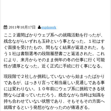
2011年10月17日
explorerk
ここ２週間ばかりウェブ系への就職活動を行ったが、
残念ながらいずれも玉砕という事となった。１社はす
ぐ面接を受けたもの、間もなく結果が返送された。も
う１社は書類選考の段階履歴書ごと返送された。これ
により、来月からそのまま例年の冬の仕事に行く可能
性が濃厚となった。近く正式に手続に行く事になる。
現段階で２社しか挑戦していないから始まったばかり
であるが、はっきり言って相当厳しい見通しである事
には変わりない。１０年前にウェブ系に挑戦できる状
態ならば違っていただろう。残念ながら当時は知識を
持ち合わせていない状態であり、そもそもその方面へ
就職するという発想がなかったのが痛過ぎる。