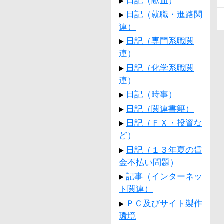
日記（献血）
日記（就職・進路関
連）
日記（専門系職関
連）
日記（化学系職関
連）
日記（時事）
日記（関連書籍）
日記（ＦＸ・投資な
ど）
日記（１３年夏の賃
金不払い問題）
記事（インターネッ
ト関連）
ＰＣ及びサイト製作
環境