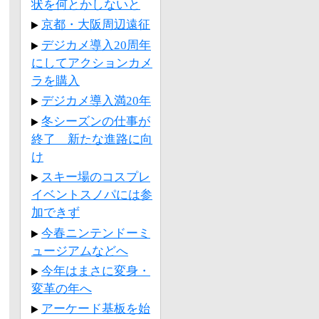
状を何とかしないと
京都・大阪周辺遠征
デジカメ導入20周年
にしてアクションカメ
ラを購入
デジカメ導入満20年
冬シーズンの仕事が
終了 新たな進路に向
け
スキー場のコスプレ
イベントスノパには参
加できず
今春ニンテンドーミ
ュージアムなどへ
今年はまさに変身・
変革の年へ
アーケード基板を始