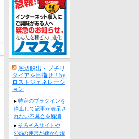
底辺脱出・プチリ
タイアを目指せ！by
ロストジェネレーシ
ョン
特定のプラグインを
停止して記事が表示さ
れない不具合を解消
そろそろサイトや
SNSの運営が疎かな現