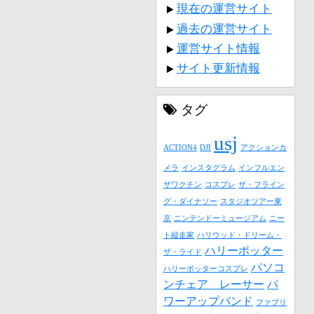
現在の運営サイト
過去の運営サイト
運営サイト情報
サイト更新情報
タグ
usj
ACTION4
DJI
アクションカ
メラ
インスタグラム
インフルエン
ザワクチン
コスプレ
ザ・フライン
グ・ダイナソー
スタジオツアー東
京
ニンテンドーミュージアム
ニー
ト縦走家
ハリウッド・ドリーム・
ハリーポッター
ザ・ライド
パソコ
ハリーポッターコスプレ
ンチェア レーサー
パ
ワーアップバンド
ファブリ