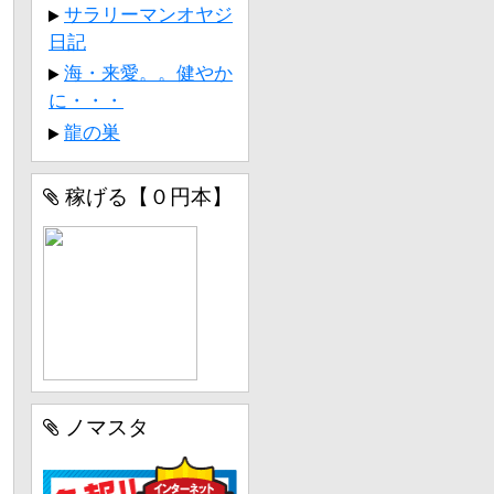
サラリーマンオヤジ
日記
海・来愛。。健やか
に・・・
龍の巣
稼げる【０円本】
ノマスタ