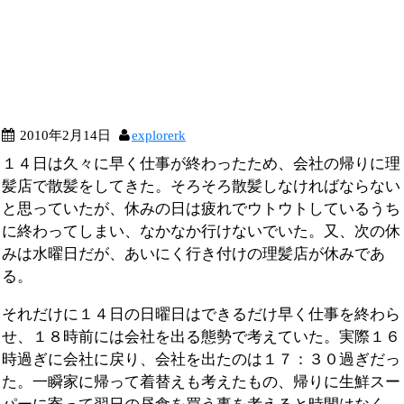
2010年2月14日
explorerk
１４日は久々に早く仕事が終わったため、会社の帰りに理
髪店で散髪をしてきた。そろそろ散髪しなければならない
と思っていたが、休みの日は疲れでウトウトしているうち
に終わってしまい、なかなか行けないでいた。又、次の休
みは水曜日だが、あいにく行き付けの理髪店が休みであ
る。
それだけに１４日の日曜日はできるだけ早く仕事を終わら
せ、１８時前には会社を出る態勢で考えていた。実際１６
時過ぎに会社に戻り、会社を出たのは１７：３０過ぎだっ
た。一瞬家に帰って着替えも考えたもの、帰りに生鮮スー