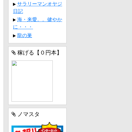
サラリーマンオヤジ
日記
海・来愛。。健やか
に・・・
龍の巣
稼げる【０円本】
ノマスタ