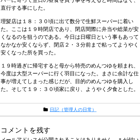
パーに寄って翌日の昼食を買う事を考えると時間はなく、
直行する事にした。
理髪店は１８：３０頃に出て数分で生鮮スーパーに着い
た。ここは１９時閉店であり、閉店間際に弁当や総菜が安
くなるのを狙うのである。今日は日曜日という事もあって
なかなか安くならず、閉店２・３分前まで粘ってようやく
安くなった所を買った。
１９時過ぎに帰宅すると母から特売のめんつゆを頼まれ、
今度は大型スーパーに行く羽目になった。まさに余計な仕
事が増えてしまった感じだが、目的のめんつゆを購入し
た。そして１９：３０頃家に戻り、ようやく夕食とした。
日記（管理人の日常）
コメントを残す
メールアドレスが公開されることはありません。
*
が付い