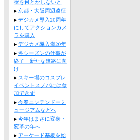
状を何とかしないと
京都・大阪周辺遠征
デジカメ導入20周年
にしてアクションカメ
ラを購入
デジカメ導入満20年
冬シーズンの仕事が
終了 新たな進路に向
け
スキー場のコスプレ
イベントスノパには参
加できず
今春ニンテンドーミ
ュージアムなどへ
今年はまさに変身・
変革の年へ
アーケード基板を始