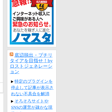
底辺脱出・プチリ
タイアを目指せ！by
ロストジェネレーシ
ョン
特定のプラグインを
停止して記事が表示さ
れない不具合を解消
そろそろサイトや
SNSの運営が疎かな現