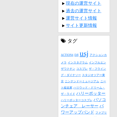
現在の運営サイト
過去の運営サイト
運営サイト情報
サイト更新情報
タグ
usj
ACTION4
DJI
アクションカ
メラ
インスタグラム
インフルエン
ザワクチン
コスプレ
ザ・フライン
グ・ダイナソー
スタジオツアー東
京
ニンテンドーミュージアム
ニー
ト縦走家
ハリウッド・ドリーム・
ハリーポッター
ザ・ライド
パソコ
ハリーポッターコスプレ
ンチェア レーサー
パ
ワーアップバンド
ファブリ