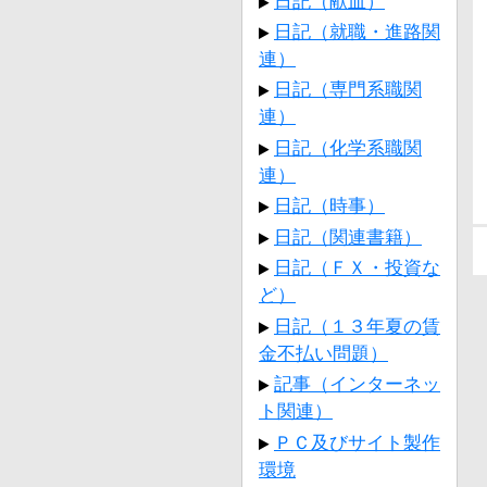
日記（献血）
日記（就職・進路関
連）
日記（専門系職関
連）
日記（化学系職関
連）
日記（時事）
日記（関連書籍）
日記（ＦＸ・投資な
ど）
日記（１３年夏の賃
金不払い問題）
記事（インターネッ
ト関連）
ＰＣ及びサイト製作
環境