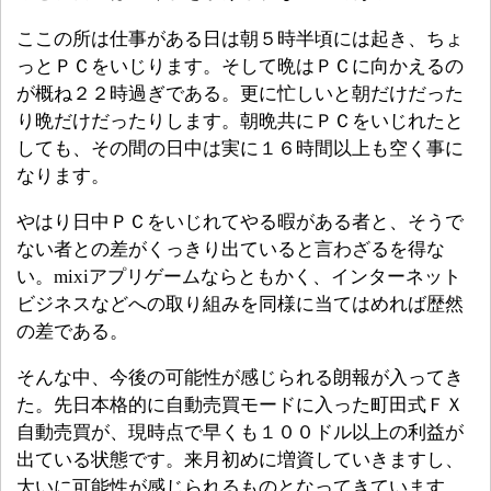
ここの所は仕事がある日は朝５時半頃には起き、ちょ
っとＰＣをいじります。そして晩はＰＣに向かえるの
が概ね２２時過ぎである。更に忙しいと朝だけだった
り晩だけだったりします。朝晩共にＰＣをいじれたと
しても、その間の日中は実に１６時間以上も空く事に
なります。
やはり日中ＰＣをいじれてやる暇がある者と、そうで
ない者との差がくっきり出ていると言わざるを得な
い。mixiアプリゲームならともかく、インターネット
ビジネスなどへの取り組みを同様に当てはめれば歴然
の差である。
そんな中、今後の可能性が感じられる朗報が入ってき
た。先日本格的に自動売買モードに入った町田式ＦＸ
自動売買が、現時点で早くも１００ドル以上の利益が
出ている状態です。来月初めに増資していきますし、
大いに可能性が感じられるものとなってきています。