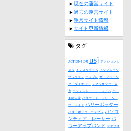
現在の運営サイト
過去の運営サイト
運営サイト情報
サイト更新情報
タグ
usj
ACTION4
DJI
アクションカ
メラ
インスタグラム
インフルエン
ザワクチン
コスプレ
ザ・フライン
グ・ダイナソー
スタジオツアー東
京
ニンテンドーミュージアム
ニー
ト縦走家
ハリウッド・ドリーム・
ハリーポッター
ザ・ライド
パソコ
ハリーポッターコスプレ
ンチェア レーサー
パ
ワーアップバンド
ファブリ