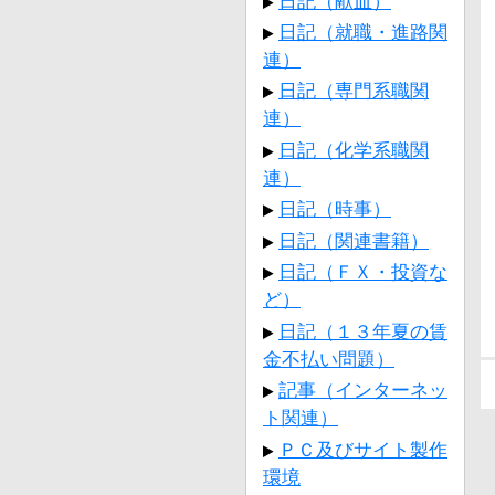
日記（献血）
日記（就職・進路関
連）
日記（専門系職関
連）
日記（化学系職関
連）
日記（時事）
日記（関連書籍）
日記（ＦＸ・投資な
ど）
日記（１３年夏の賃
金不払い問題）
記事（インターネッ
ト関連）
ＰＣ及びサイト製作
環境