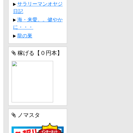
サラリーマンオヤジ
日記
海・来愛。。健やか
に・・・
龍の巣
稼げる【０円本】
ノマスタ