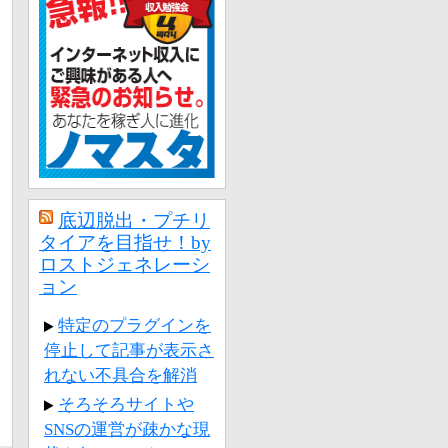
底辺脱出・プチリ
タイアを目指せ！by
ロストジェネレーシ
ョン
特定のプラグインを
停止して記事が表示さ
れない不具合を解消
そろそろサイトや
SNSの運営が疎かな現