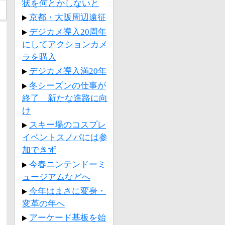
状を何とかしないと
京都・大阪周辺遠征
デジカメ導入20周年
にしてアクションカメ
ラを購入
デジカメ導入満20年
冬シーズンの仕事が
終了 新たな進路に向
け
スキー場のコスプレ
イベントスノパには参
加できず
今春ニンテンドーミ
ュージアムなどへ
今年はまさに変身・
変革の年へ
アーケード基板を始