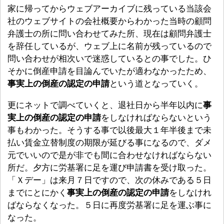
家に帰ってからウェブアーカイブに残っている当該会
社のウェブサイトの会社概要からわかった当時の顧問
弁護士の所に問い合わせてみた所、現在は顧問弁護士
を辞任しているが、ウェブ上に名前が残っているので
問い合わせが相次いで迷惑しているとの事でした。ひ
そかに倒産申請を目論んでいたが適わなかったため、
事実上の倒産の認定の申請
という道となっていく。
更にネットで調べていくと、退社日から半年以内に
事
実上の倒産の認定の申請
をしなければならないという
事もわかった。そうする事で以後最大１年半後まで未
払い賃金立替制度の期限が延びる事になるので、ダメ
元でいいので是が非でも間に合わせなければならない
所だ。夕方に労基署に足を運び申請書を受け取った。
「Ｘデー」は来月７日ですので、次の休みである５日
までにとにかく
事実上の倒産の認定の申請
をしなけれ
ばならなくなった。５日に再度労基署に足を運ぶ事に
なった。