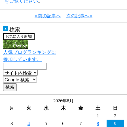
をご覧ください
。
« 前の記事へ
次の記事へ »
検索
▲
人気ブログランキングに
参加しています。
2026年8月
月
火
水
木
金
土
日
1
2
3
4
5
6
7
8
9