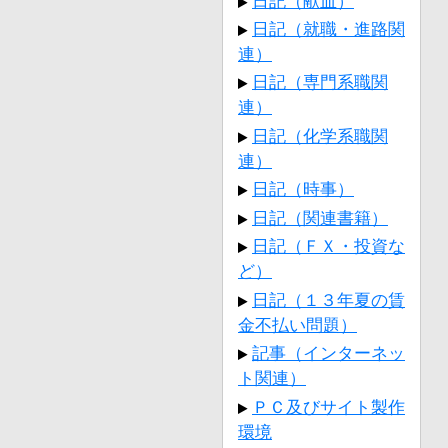
日記（献血）
日記（就職・進路関
連）
日記（専門系職関
連）
日記（化学系職関
連）
日記（時事）
日記（関連書籍）
日記（ＦＸ・投資な
ど）
日記（１３年夏の賃
金不払い問題）
記事（インターネッ
ト関連）
ＰＣ及びサイト製作
環境