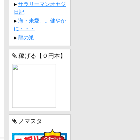
サラリーマンオヤジ
日記
海・来愛。。健やか
に・・・
龍の巣
稼げる【０円本】
ノマスタ