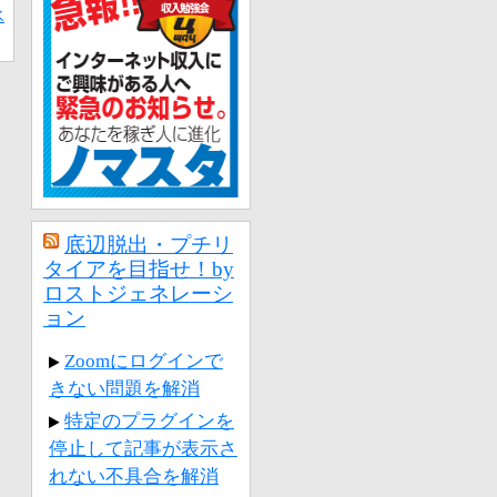
氷
底辺脱出・プチリ
タイアを目指せ！by
ロストジェネレーシ
ョン
Zoomにログインで
きない問題を解消
特定のプラグインを
停止して記事が表示さ
れない不具合を解消