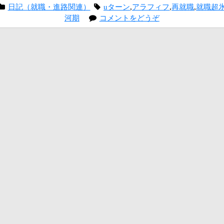
日記（就職・進路関連）
uターン
,
アラフィフ
,
再就職
,
就職超
河期
コメントをどうぞ