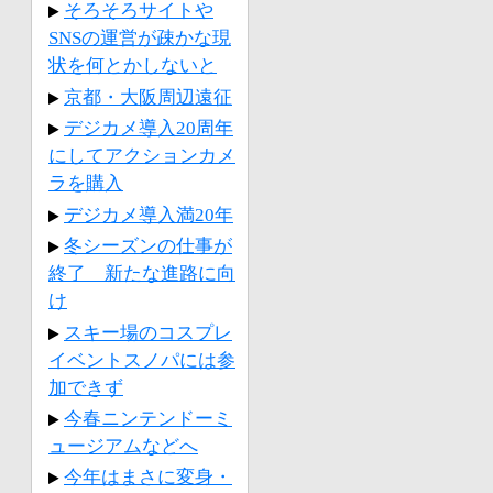
そろそろサイトや
SNSの運営が疎かな現
状を何とかしないと
京都・大阪周辺遠征
デジカメ導入20周年
にしてアクションカメ
ラを購入
デジカメ導入満20年
冬シーズンの仕事が
終了 新たな進路に向
け
スキー場のコスプレ
イベントスノパには参
加できず
今春ニンテンドーミ
ュージアムなどへ
今年はまさに変身・