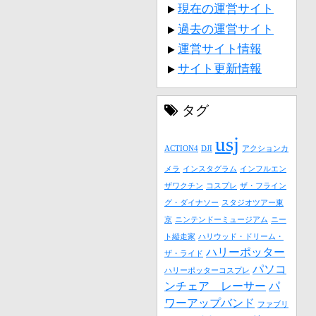
現在の運営サイト
過去の運営サイト
運営サイト情報
サイト更新情報
タグ
usj
ACTION4
DJI
アクションカ
メラ
インスタグラム
インフルエン
ザワクチン
コスプレ
ザ・フライン
グ・ダイナソー
スタジオツアー東
京
ニンテンドーミュージアム
ニー
ト縦走家
ハリウッド・ドリーム・
ハリーポッター
ザ・ライド
パソコ
ハリーポッターコスプレ
ンチェア レーサー
パ
ワーアップバンド
ファブリ