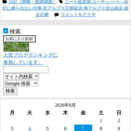
日記（就職・進路関連）
ニート縦走家
,
ユーチューバ―
,
会
社に縛られない仕事
,
北アルプス主脈縦走
,
南アルプス全山縦走
,
縦
走の夢
コメントをどうぞ
検索
▲
人気ブログランキングに
参加しています。
2026年8月
月
火
水
木
金
土
日
1
2
3
4
5
6
7
8
9