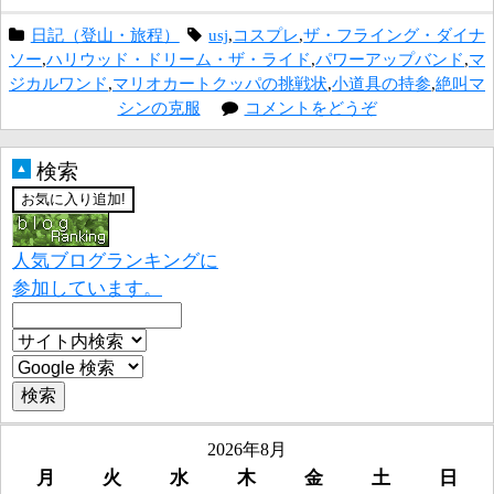
日記（登山・旅程）
usj
,
コスプレ
,
ザ・フライング・ダイナ
ソー
,
ハリウッド・ドリーム・ザ・ライド
,
パワーアップバンド
,
マ
ジカルワンド
,
マリオカートクッパの挑戦状
,
小道具の持参
,
絶叫マ
シンの克服
コメントをどうぞ
検索
▲
人気ブログランキングに
参加しています。
2026年8月
月
火
水
木
金
土
日