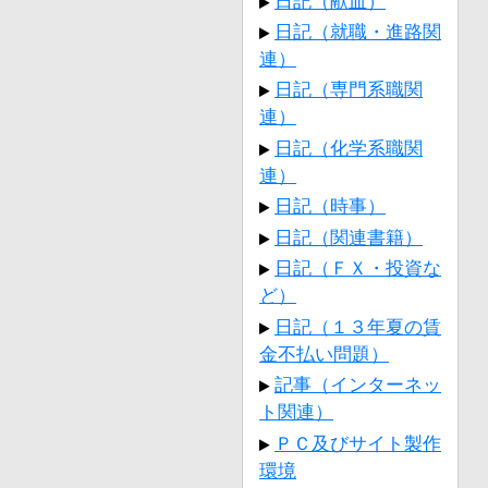
日記（献血）
日記（就職・進路関
連）
日記（専門系職関
連）
日記（化学系職関
連）
日記（時事）
日記（関連書籍）
日記（ＦＸ・投資な
ど）
日記（１３年夏の賃
金不払い問題）
記事（インターネッ
ト関連）
ＰＣ及びサイト製作
環境