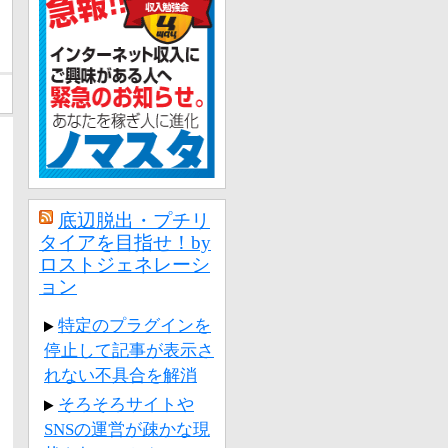
底辺脱出・プチリ
タイアを目指せ！by
ロストジェネレーシ
ョン
特定のプラグインを
停止して記事が表示さ
れない不具合を解消
そろそろサイトや
SNSの運営が疎かな現