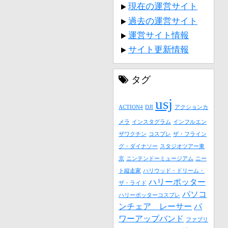
現在の運営サイト
過去の運営サイト
運営サイト情報
サイト更新情報
タグ
usj
ACTION4
DJI
アクションカ
メラ
インスタグラム
インフルエン
ザワクチン
コスプレ
ザ・フライン
グ・ダイナソー
スタジオツアー東
京
ニンテンドーミュージアム
ニー
ト縦走家
ハリウッド・ドリーム・
ハリーポッター
ザ・ライド
パソコ
ハリーポッターコスプレ
ンチェア レーサー
パ
ワーアップバンド
ファブリ