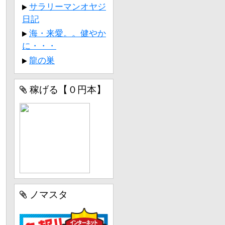
サラリーマンオヤジ
日記
海・来愛。。健やか
に・・・
龍の巣
稼げる【０円本】
ノマスタ