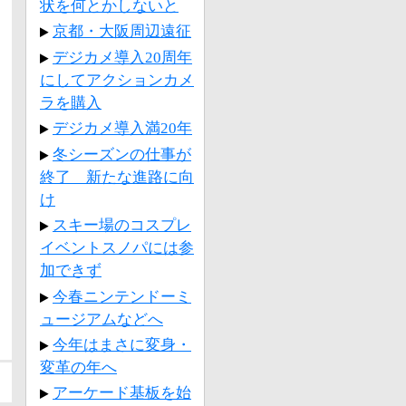
状を何とかしないと
京都・大阪周辺遠征
デジカメ導入20周年
にしてアクションカメ
ラを購入
デジカメ導入満20年
冬シーズンの仕事が
終了 新たな進路に向
け
スキー場のコスプレ
イベントスノパには参
加できず
今春ニンテンドーミ
ュージアムなどへ
今年はまさに変身・
変革の年へ
アーケード基板を始