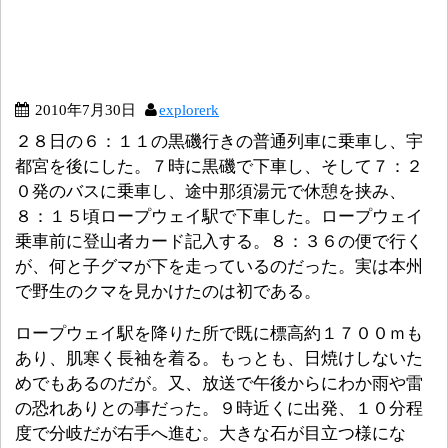
2010年7月30日
explorerk
２８日の６：１１の黒磯行きの普通列車に乗車し、宇
都宮を後にした。７時に黒磯で下車し、そして７：２
０発のバスに乗車し、途中那須湯元で休憩を挟み、
８：１５頃ロープウェイ駅で下車した。ロープウェイ
乗車前に登山者カード記入する。８：３６の便で行く
が、何と子グマが下を走っているのだった。実は本州
で野生のクマを見かけたのは初である。
ロープウェイ駅を降りた所で既に標高約１７００ｍも
あり、肌寒く長袖を着る。もっとも、日焼けしないた
めでもあるのだが。又、放送で午後からにわか雨や雷
の恐れありとの事だった。９時近くに出発、１０分程
度で分岐だが右手へ進む。大きな石が目立つ様にな