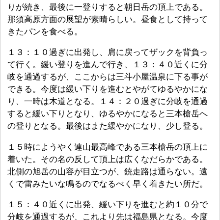
りが続き、最後に一登りすると朝日岳の頂上である。
那須高原方面の展望が素晴らしい。昼食として持って
きたパンを食べる。
１３：１０過ぎに出発し、肩に戻ってザックを背負っ
て行く。緩い登りを進んで行き、１３：４０近くに分
岐を通過するが、ここからは三斗小屋温泉に下る事が
できる。今度は緩い下りを進むとやがてゆるやかにな
り、一時は木道となる。１４：２０過ぎに分岐を通過
すると緩い下りとなり、ゆるやかになると三本槍岳へ
の登りとなる。最後はまた緩やかになり、少し登る。
１５時にようやく連山最高峰である三本槍岳の頂上に
着いた。その名の反して頂上は広くなだらかである。
北側の旭岳の山容が目立つが、銃走路は通らない。遠
くで雷みたいな鳴るのでなるべく早く着きたい所だ。
１５：４０近くに出発、緩い下りを進むと約１０分で
分岐を通過するが、これより先は福島県となる。今度