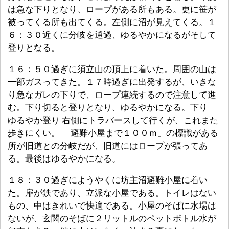
は急な下りとなり、ロープがある所もある。更に笹が
被ってくる所も出てくる。左側に沼が見えてくる。１
６：３０近くに分岐を通過、ゆるやかになるがそして
登りとなる。
１６：５０過ぎに須立山の頂上に着いた。周囲の山は
一部ガスってきた。１７時過ぎに出発するが、いきな
り急なガレの下りで、ロープ連続するので注意して進
む。下り切ると登りとなり、ゆるやかになる。下り
ゆるやか登り 右側にトラバースして行くが、これまた
歩きにくい。 「避難小屋まで１００ｍ」の標識がある
所が旧道との分岐だが、旧道にはロープが張ってあ
る。最後はゆるやかになる。
１８：３０過ぎにようやくに坊主沼避難小屋に着い
た。扉が鉄であり、立派な小屋である。トイレはない
もの、中はきれいで快適である。小屋のそばに水場は
ないが、玄関のそばに２リットルのペットボトル水が