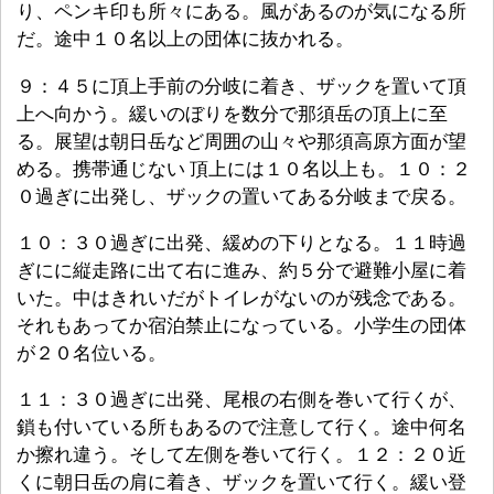
り、ペンキ印も所々にある。風があるのが気になる所
だ。途中１０名以上の団体に抜かれる。
９：４５に頂上手前の分岐に着き、ザックを置いて頂
上へ向かう。緩いのぼりを数分で那須岳の頂上に至
る。展望は朝日岳など周囲の山々や那須高原方面が望
める。携帯通じない 頂上には１０名以上も。１０：２
０過ぎに出発し、ザックの置いてある分岐まで戻る。
１０：３０過ぎに出発、緩めの下りとなる。１１時過
ぎにに縦走路に出て右に進み、約５分で避難小屋に着
いた。中はきれいだがトイレがないのが残念である。
それもあってか宿泊禁止になっている。小学生の団体
が２０名位いる。
１１：３０過ぎに出発、尾根の右側を巻いて行くが、
鎖も付いている所もあるので注意して行く。途中何名
か擦れ違う。そして左側を巻いて行く。１２：２０近
くに朝日岳の肩に着き、ザックを置いて行く。緩い登