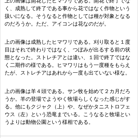
上の画像は開花したヒマワリである。開花で終了でな
く、成熟して終了である事から花ではなく作物という
扱いになる。そうなると作物としては種が対象となる
のだろうか。ただ、アイコンは花なのだが。
上の画像は成熟したヒマワリである。刈り取ると１度
目はそれで終わりではなく、つぼみが出るする前の状
態となった。ストレチアとは違い、１回で終了ではな
く二期作の様である。ヒマワリはもう一度種をもらえ
たが、ストレチアはあれから一度も出ていない様な。
上の画像は羊４頭である。サン牧を始めて２カ月だろ
うか。羊の登場でようやく牧場らしくなった感じがす
る。他にもクジャク（上）や、なぜかタニストロフェ
ウス（左）という恐竜までいる。こうなると牧場とい
うよりは動物公園という様相である。