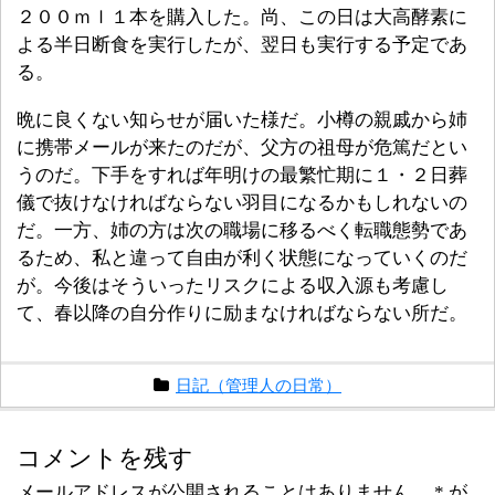
２００ｍｌ１本を購入した。尚、この日は大高酵素に
よる半日断食を実行したが、翌日も実行する予定であ
る。
晩に良くない知らせが届いた様だ。小樽の親戚から姉
に携帯メールが来たのだが、父方の祖母が危篤だとい
うのだ。下手をすれば年明けの最繁忙期に１・２日葬
儀で抜けなければならない羽目になるかもしれないの
だ。一方、姉の方は次の職場に移るべく転職態勢であ
るため、私と違って自由が利く状態になっていくのだ
が。今後はそういったリスクによる収入源も考慮し
て、春以降の自分作りに励まなければならない所だ。
日記（管理人の日常）
コメントを残す
メールアドレスが公開されることはありません。
*
が