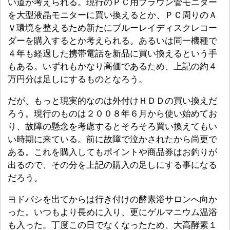
い道が考えられる。現行のＰＣ用ブラウン管モニター
を大型液晶モニターに買い換えるとか、ＰＣ周りのＡ
Ｖ環境を整えるため新たにブルーレイディスクレコー
ダーを購入するとか考えられる。あるいは同一機種で
４年も経過した携帯電話を新品に買い換えるという手
もある。いずれもかなり高価であるため、上記の約４
万円分は足しにするものとなろう。
だが、もっと現実的なのは外付けＨＤＤの買い換えだ
ろう。現行のものは２００８年６月から使い始めてお
り、故障の懸念を考慮するとそろそろ買い換えてもい
い時期に来ている。前に故障で泣かされたから尚更で
ある。これを購入してもポイントや商品券はお釣りが
出るので、その分を上記の購入の足しにする事になる
だろう。
ヨドバシを出てからは行き付けの酵素浴サロンへ向か
った。いつもより長めに入り、更にゲルマニウム温浴
も入った。丁度この日でなくなったため、大高酵素１