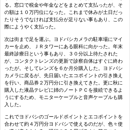
る。窓口で税金や年金などをまとめて支払ったが、そ
の額は１０万円位になった。これまで休みが土日だっ
たりそうでなければ支払分が足りない事もあり、この
際にようやく支払った。
次は街まで足を運ぶ。ヨドバシカメラの駐車場にマイ
カーを止め、ＪＲタワーにある眼科に向かった。年末
最終診療日という事もあり、３０分以上待たされた
が、コンタクトレンズの更新で診察自体はすぐに終わ
ったが。そしてレンズを６か月分購入した。ヨドバシ
カメラに戻るが、先日届いたエコポイントの引き換え
を行い、商品券２万円分に引き換えてきた。更に秋に
購入した液晶テレビに姉のノートＰＣを接続できるよ
うにするため、モニターケーブルと音声ケーブルも購
入した。
これでヨドバシのゴールドポイントとエコポイントを
合わせて約４万円分ヨドバシで使えるのだが、色々使