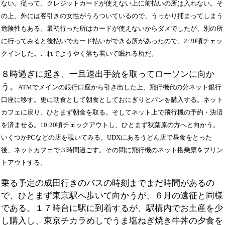
ない
。従って、クレジットカードが使えない上に前払いの所は入れない。そ
の上、外には客引きの女性がうろついているので、うっかり捕まってしまう
危険性もある。最初行った所はカードが使えないからダメでしたが、別の所
に行ってみると
後払いでカード払いができる所があったので、2:20頃チェッ
クインした。これでようやく落ち着いて眠れる所だ
。
８時過ぎに起き、一旦退出手続を取ってローソンに向か
う。
ATMでメインの銀行口座から引き出した上、飛行機代の分ネット銀行
口座に移す。更に
朝食
として朝食としておにぎりとパンを購入する。ネット
カフェに戻り、ひとまず朝食を取る。そしてネット上で飛行機の予約・決済
を済ませる。10:20頃チェックアウトし、ひとまず秋葉原の方へと向かう。
いくつかPCなどの店を覗いてみる。UDXにあるうどん店で昼食をとった
後、ネットカフェで３時間過ごす。その間に飛行機のネット搭乗票をプリン
トアウトする。
乗る予定の成田行きのバスの時刻までまだ時間があるの
で、ひとまず東京駅へ歩いて向かうが、６月の遠征と同様
である。１７時台に駅に到着するが、駅構内でお土産を少
し購入し、東京チカラめしでうま塩ねぎ焼き牛丼の夕食を