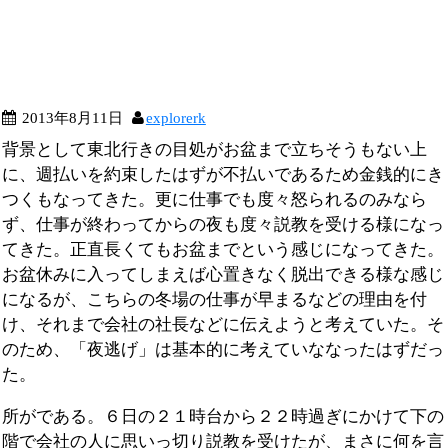
2013年8月11日
explorerk
背景として東北行きの目処がお盆まで立ちそうもない上
に、週払いを約束したはずが不払いであるため金銭的にき
つくもなってきた。更に仕事でも度々怒られるのみなら
ず、仕事が終わってからの夜も度々説教を受ける様になっ
てきた。正直長くてもお盆までという感じになってきた。
お盆休みに入ってしまえば心置きなく脱出できる様な感じ
になるが、こちらの冬場の仕事が早まるなどの理由を付
け、それまで会社の社長などに伝えようと考えていた。そ
のため、「夜逃げ」は基本的に考えていななったはずだっ
た。
所がである。６日の２１時台から２２時過ぎにかけて下の
階で会社の人に思いっ切り説教を受けたが、まさに何を言