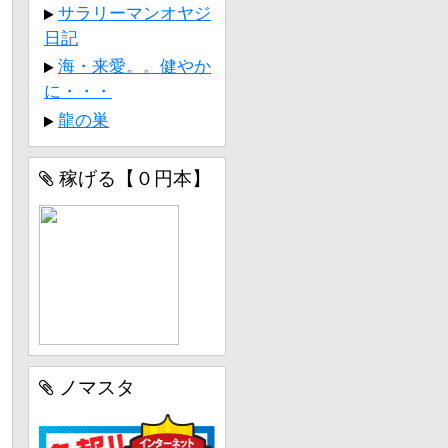
サラリーマンオヤジ
日記
海・来愛。。健やか
に・・・
龍の巣
稼げる【０円本】
ノマスタ