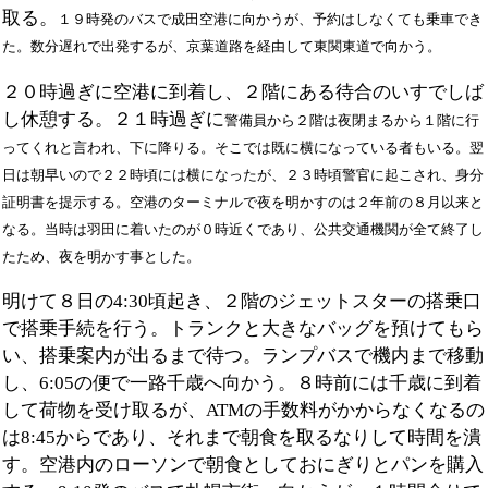
取る。
１９時発のバスで成田空港に向かうが、予約はしなくても乗車でき
た。数分遅れで出発するが、京葉道路を経由して東関東道で向かう。
２０時過ぎに空港に到着し、２階にある待合のいすでしば
し休憩する。２１時過ぎに
警備員から
２階は夜閉まるから１階に行
ってくれと言われ、下に降りる。そこでは既に横になっている者もいる。翌
日は朝早いので２２時頃には横になったが、２３時頃警官に起こされ、身分
証明書を提示する。空港のターミナルで夜を明かすのは２年前の８月以来と
なる。当時は羽田に着いたのが０時近くであり、公共交通機関が全て終了し
たため、夜を明かす事とした。
明けて８日の4:30頃起き、２階のジェットスターの搭乗口
で搭乗手続を行う。トランクと大きなバッグを預けてもら
い、搭乗案内が出るまで待つ。ランプバスで機内まで移動
し、6:05の便で一路千歳へ向かう。８時前には千歳に到着
して荷物を受け取るが、ATMの手数料がかからなくなるの
は8:45からであり、それまで朝食を取るなりして時間を潰
す。空港内のローソンで朝食としておにぎりとパンを購入