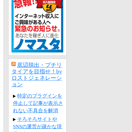
底辺脱出・プチリ
タイアを目指せ！by
ロストジェネレーシ
ョン
特定のプラグインを
停止して記事が表示さ
れない不具合を解消
そろそろサイトや
SNSの運営が疎かな現