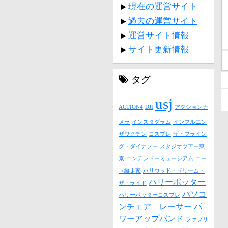
現在の運営サイト
過去の運営サイト
運営サイト情報
サイト更新情報
タグ
usj
ACTION4
DJI
アクションカ
メラ
インスタグラム
インフルエン
ザワクチン
コスプレ
ザ・フライン
グ・ダイナソー
スタジオツアー東
京
ニンテンドーミュージアム
ニー
ト縦走家
ハリウッド・ドリーム・
ハリーポッター
ザ・ライド
パソコ
ハリーポッターコスプレ
ンチェア レーサー
パ
ワーアップバンド
ファブリ