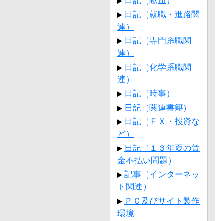
日記（献血）
日記（就職・進路関
連）
日記（専門系職関
連）
日記（化学系職関
連）
日記（時事）
日記（関連書籍）
日記（ＦＸ・投資な
ど）
日記（１３年夏の賃
金不払い問題）
記事（インターネッ
ト関連）
ＰＣ及びサイト製作
環境