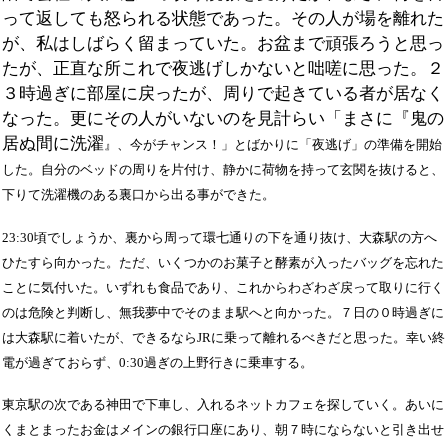
って返しても怒られる状態であった。その人が場を離れた
が、私はしばらく留まっていた。お盆まで頑張ろうと思っ
たが、正直な所これで夜逃げしかないと咄嗟に思った。２
３時過ぎに部屋に戻ったが、周りで起きている者が居なく
なった。更にその人がいないのを見計らい「まさに『鬼の
居ぬ間に洗濯
』
、今がチャンス！」とばかりに「夜逃げ」の準備を開始
した。自分のベッドの周りを片付け、静かに荷物を持って玄関を抜けると、
下りて洗濯機のある裏口から出る事ができた。
23:30頃でしょうか、
裏から周って環七通りの下を通り抜け、大森駅の方へ
ひたすら向かった。ただ、いくつかのお菓子と酵素が入ったバッグを忘れた
ことに気付いた。いずれも食品であり、これからわざわざ戻って取りに行く
のは危険と判断し、無我夢中でそのまま駅へと向かった。
７日の
０時過ぎに
は大森駅に着いたが、できるならJRに乗って離れるべきだと思った。幸い終
電が過ぎておらず、0:30過ぎの上野行きに乗車する。
東京駅の次である神田で下車し、入れるネットカフェを探していく。あいに
くまとまったお金はメインの銀行口座にあり、
朝７時にならないと引き出せ