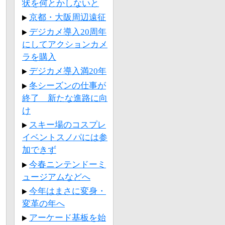
状を何とかしないと
京都・大阪周辺遠征
デジカメ導入20周年
にしてアクションカメ
ラを購入
デジカメ導入満20年
冬シーズンの仕事が
終了 新たな進路に向
け
スキー場のコスプレ
イベントスノパには参
加できず
今春ニンテンドーミ
ュージアムなどへ
今年はまさに変身・
変革の年へ
アーケード基板を始