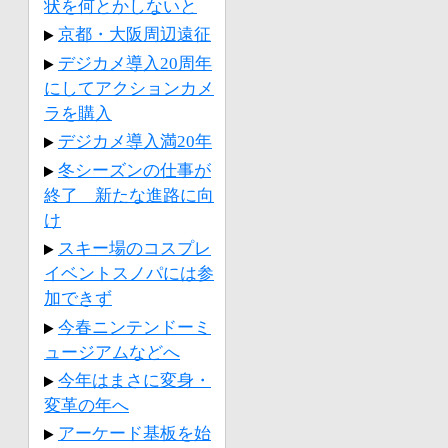
状を何とかしないと
京都・大阪周辺遠征
デジカメ導入20周年
にしてアクションカメ
ラを購入
デジカメ導入満20年
冬シーズンの仕事が
終了 新たな進路に向
け
スキー場のコスプレ
イベントスノパには参
加できず
今春ニンテンドーミ
ュージアムなどへ
今年はまさに変身・
変革の年へ
アーケード基板を始