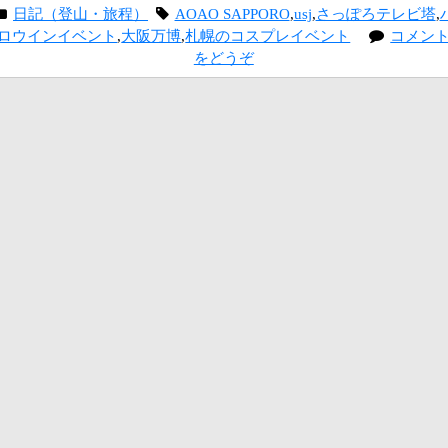
日記（登山・旅程）
AOAO SAPPORO
,
usj
,
さっぽろテレビ塔
,
ロウインイベント
,
大阪万博
,
札幌のコスプレイベント
コメン
をどうぞ