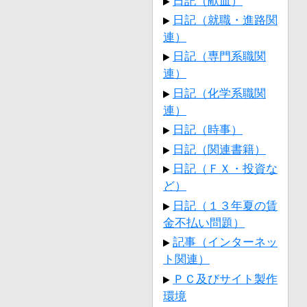
日記（献血）
日記（就職・進路関
連）
日記（専門系職関
連）
日記（化学系職関
連）
日記（時事）
日記（関連書籍）
日記（ＦＸ・投資な
ど）
日記（１３年夏の賃
金不払い問題）
記事（インターネッ
ト関連）
ＰＣ及びサイト製作
環境