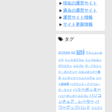
現在の運営サイト
過去の運営サイト
運営サイト情報
サイト更新情報
タグ
usj
ACTION4
DJI
アクションカ
メラ
インスタグラム
インフルエン
ザワクチン
コスプレ
ザ・フライン
グ・ダイナソー
スタジオツアー東
京
ニンテンドーミュージアム
ニー
ト縦走家
ハリウッド・ドリーム・
ハリーポッター
ザ・ライド
パソコ
ハリーポッターコスプレ
ンチェア レーサー
パ
ワーアップバンド
ファブリ