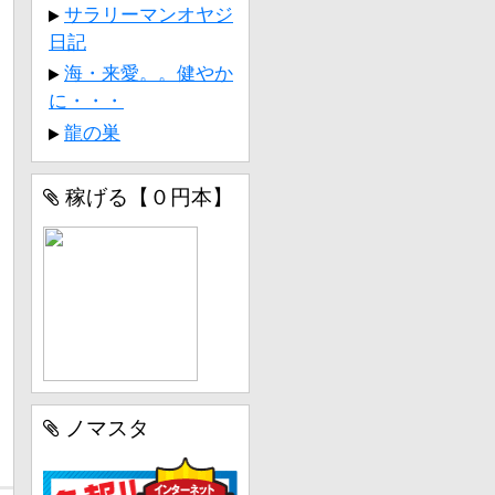
サラリーマンオヤジ
日記
海・来愛。。健やか
に・・・
龍の巣
稼げる【０円本】
ノマスタ