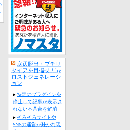
ハ
ト
底辺脱出・プチリ
タイアを目指せ！by
ロストジェネレーシ
ョン
特定のプラグインを
停止して記事が表示さ
れない不具合を解消
そろそろサイトや
SNSの運営が疎かな現