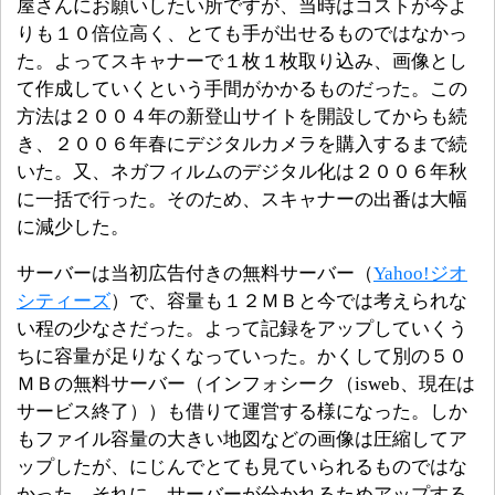
屋さんにお願いしたい所ですが、当時はコストが今よ
りも１０倍位高く、とても手が出せるものではなかっ
た。よってスキャナーで１枚１枚取り込み、画像とし
て作成していくという手間がかかるものだった。この
方法は２００４年の新登山サイトを開設してからも続
き、２００６年春にデジタルカメラを購入するまで続
いた。又、ネガフィルムのデジタル化は２００６年秋
に一括で行った。そのため、スキャナーの出番は大幅
に減少した。
サーバーは当初広告付きの無料サーバー（
Yahoo!ジオ
シティーズ
）で、容量も１２ＭＢと今では考えられな
い程の少なさだった。よって記録をアップしていくう
ちに容量が足りなくなっていった。かくして別の５０
ＭＢの無料サーバー（インフォシーク（isweb、現在は
サービス終了））も借りて運営する様になった。しか
もファイル容量の大きい地図などの画像は圧縮してア
ップしたが、にじんでとても見ていられるものではな
かった。それに、サーバーが分かれるためアップする