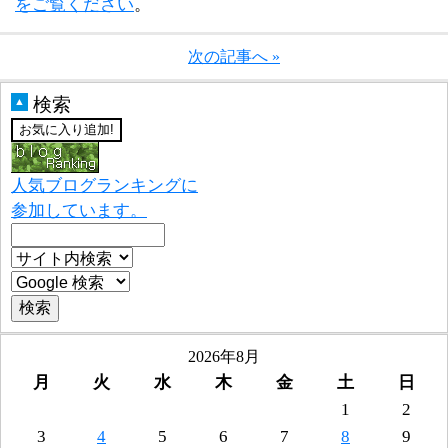
をご覧ください
。
次の記事へ »
検索
▲
人気ブログランキングに
参加しています。
2026年8月
月
火
水
木
金
土
日
1
2
3
4
5
6
7
8
9