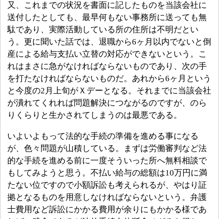
又、これまでの状況を書面に記したものを当該会社に
送付したとしても、最早何もない事務所に送っても無
駄であり、実際活動している所の住所は不明だとい
う。更に聞いた話では、退職から6ヶ月以内でないと倒
産による給与支払い立替の対応ができないという。こ
れはまさに急がなければならないものであり、次の手
を打たなければならないものだ。あれから6ヶ月という
と今度の2月上旬がＸデーとなる。それまでに当該会社
が潰れてくれれば問題解決につながるのですが、のら
りくらりと生かされてしまうのは最悪である。
いよいよもって法的な手続の準備を進める事になる
が、色々問題が山積している。まずは労働審判など法
的な手続を進める前に一度そういった所へ無料相談で
もしてみようと思う。不払い給与の総額は10万円に満
たない位ですので小額訴訟も考えられるが、やはり証
拠となるものを用意しなければならないという。弁護
士費用など訴訟にかかる費用が余りにもかかる様であ