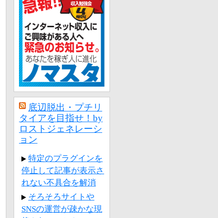
底辺脱出・プチリ
タイアを目指せ！by
ロストジェネレーシ
ョン
特定のプラグインを
停止して記事が表示さ
れない不具合を解消
そろそろサイトや
SNSの運営が疎かな現