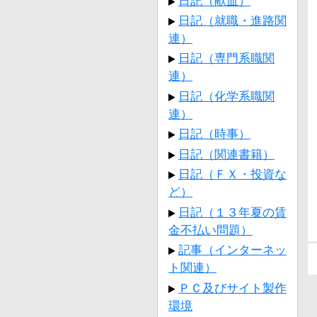
日記（献血）
日記（就職・進路関
連）
日記（専門系職関
連）
日記（化学系職関
連）
日記（時事）
日記（関連書籍）
日記（ＦＸ・投資な
ど）
日記（１３年夏の賃
金不払い問題）
記事（インターネッ
ト関連）
ＰＣ及びサイト製作
環境