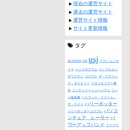
現在の運営サイト
過去の運営サイト
運営サイト情報
サイト更新情報
タグ
usj
ACTION4
DJI
アクションカ
メラ
インスタグラム
インフルエン
ザワクチン
コスプレ
ザ・フライン
グ・ダイナソー
スタジオツアー東
京
ニンテンドーミュージアム
ニー
ト縦走家
ハリウッド・ドリーム・
ハリーポッター
ザ・ライド
パソコ
ハリーポッターコスプレ
ンチェア レーサー
パ
ワーアップバンド
ファブリ