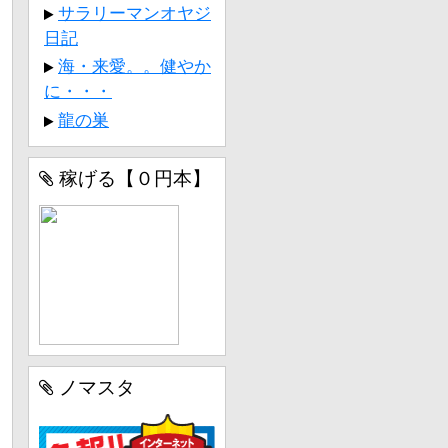
サラリーマンオヤジ
日記
海・来愛。。健やか
に・・・
龍の巣
稼げる【０円本】
ノマスタ