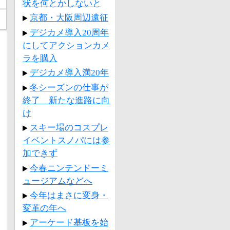
状を何とかしないと
京都・大阪周辺遠征
デジカメ導入20周年
にしてアクションカメ
ラを購入
デジカメ導入満20年
冬シーズンの仕事が
終了 新たな進路に向
け
スキー場のコスプレ
イベントスノパには参
加できず
今春ニンテンドーミ
ュージアムなどへ
今年はまさに変身・
変革の年へ
アーケード基板を始