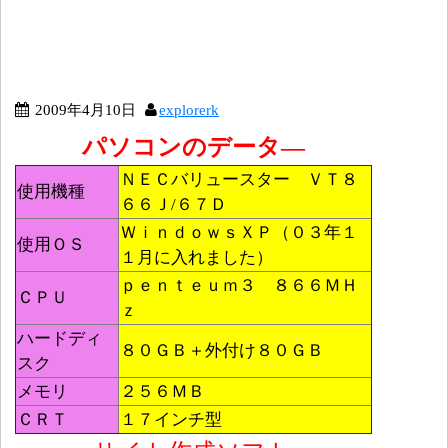
2009年4月10日
explorerk
パソコンのデータ―
ＮＥＣバリュースター ＶＴ８
使用機種
６６Ｊ/６７Ｄ
ＷｉｎｄｏｗｓＸＰ（０３年１
使用ＯＳ
１月に入れました）
ｐｅｎｔｅｕｍ３ ８６６ＭＨ
ＣＰＵ
ｚ
ハードディ
８０ＧＢ＋外付け８０ＧＢ
スク
メモリ
２５６ＭＢ
ＣＲＴ
１７インチ型