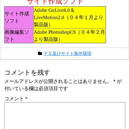
サイト作成ソフト
Adobe GoLive6.0＆
サイト作成
LiveMotion2.0（０４年１月より
ソフト
製品版）
画像編集ソ
Adobe PhotoshopCS（０４年２月
フト
より製品版）
ＰＣ及びサイト製作環境
コメントを残す
メールアドレスが公開されることはありません。
*
が
付いている欄は必須項目です
コメント
*