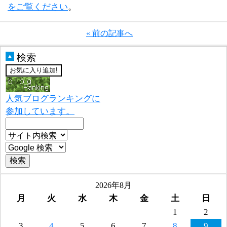
をご覧ください
。
« 前の記事へ
検索
▲
人気ブログランキングに
参加しています。
2026年8月
月
火
水
木
金
土
日
1
2
3
4
5
6
7
8
9