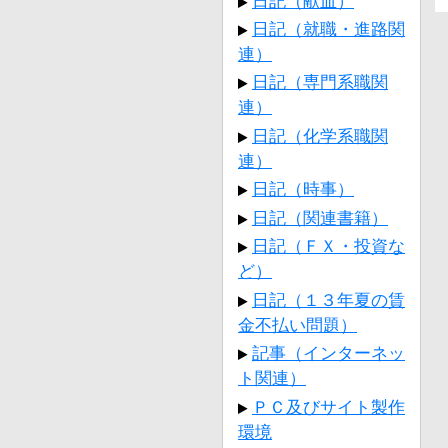
日記（献血）
日記（就職・進路関
連）
日記（専門系職関
連）
日記（化学系職関
連）
日記（時事）
日記（関連書籍）
日記（ＦＸ・投資な
ど）
日記（１３年夏の賃
金不払い問題）
記事（インターネッ
ト関連）
ＰＣ及びサイト製作
環境