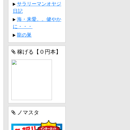
サラリーマンオヤジ
日記
海・来愛。。健やか
に・・・
龍の巣
稼げる【０円本】
ノマスタ