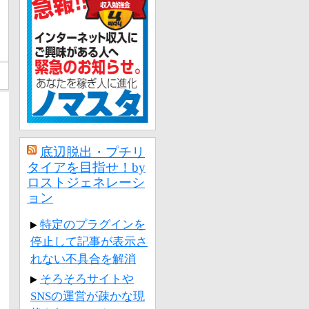
底辺脱出・プチリ
タイアを目指せ！by
ロストジェネレーシ
ョン
特定のプラグインを
停止して記事が表示さ
れない不具合を解消
そろそろサイトや
SNSの運営が疎かな現