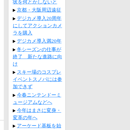
状を何とかしないと
京都・大阪周辺遠征
デジカメ導入20周年
にしてアクションカメ
ラを購入
デジカメ導入満20年
冬シーズンの仕事が
終了 新たな進路に向
け
スキー場のコスプレ
イベントスノパには参
加できず
今春ニンテンドーミ
ュージアムなどへ
今年はまさに変身・
変革の年へ
アーケード基板を始