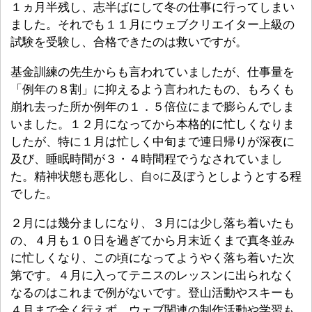
１ヵ月半残し、志半ばにして冬の仕事に行ってしまい
ました。それでも１１月にウェブクリエイター上級の
試験を受験し、合格できたのは救いですが。
基金訓練の先生からも言われていましたが、仕事量を
「例年の８割」に抑えるよう言われたもの、もろくも
崩れ去った所か例年の１．５倍位にまで膨らんでしま
いました。１２月になってから本格的に忙しくなりま
したが、特に１月は忙しく中旬まで連日帰りが深夜に
及び、睡眠時間が３・４時間程でうなされていまし
た。精神状態も悪化し、自○に及ぼうとしようとする程
でした。
２月には幾分ましになり、３月には少し落ち着いたも
の、４月も１０日を過ぎてから月末近くまで真冬並み
に忙しくなり、この頃になってようやく落ち着いた次
第です。４月に入ってテニスのレッスンに出られなく
なるのはこれまで例がないです。登山活動やスキーも
４月まで全く行えず、ウェブ関連の制作活動や学習も