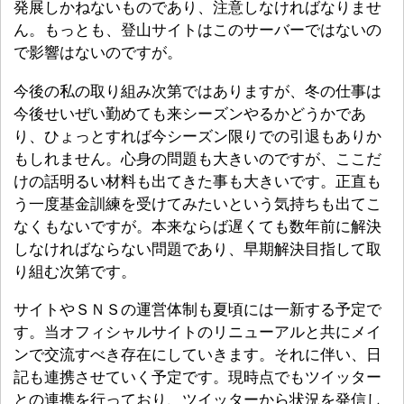
発展しかねないものであり、注意しなければなりませ
ん。もっとも、登山サイトはこのサーバーではないの
で影響はないのですが。
今後の私の取り組み次第ではありますが、冬の仕事は
今後せいぜい勤めても来シーズンやるかどうかであ
り、ひょっとすれば今シーズン限りでの引退もありか
もしれません。心身の問題も大きいのですが、ここだ
けの話明るい材料も出てきた事も大きいです。正直も
う一度基金訓練を受けてみたいという気持ちも出てこ
なくもないですが。本来ならば遅くても数年前に解決
しなければならない問題であり、早期解決目指して取
り組む次第です。
サイトやＳＮＳの運営体制も夏頃には一新する予定で
す。当オフィシャルサイトのリニューアルと共にメイ
ンで交流すべき存在にしていきます。それに伴い、日
記も連携させていく予定です。現時点でもツイッター
との連携を行っており、ツイッターから状況を発信し