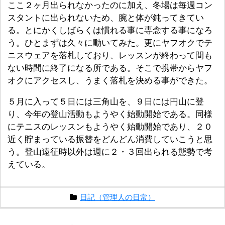
ここ２ヶ月出られなかったのに加え、冬場は毎週コン
スタントに出られないため、腕と体が鈍ってきてい
る。とにかくしばらくは慣れる事に専念する事になろ
う。ひとまずは久々に動いてみた。更にヤフオクでテ
ニスウェアを落札しており、レッスンが終わって間も
ない時間に終了になる所である。そこで携帯からヤフ
オクにアクセスし、うまく落札を決める事ができた。
５月に入って５日には三角山を、９日には円山に登
り、今年の登山活動もようやく始動開始である。同様
にテニスのレッスンもようやく始動開始であり、２０
近く貯まっている振替をどんどん消費していこうと思
う。登山遠征時以外は週に２・３回出られる態勢で考
えている。
日記（管理人の日常）