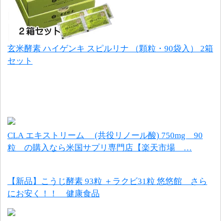
玄米酵素 ハイゲンキ スピルリナ （顆粒・90袋入） 2箱
セット
CLA エキストリーム (共役リノール酸) 750mg 90
粒 の購入なら米国サプリ専門店【楽天市場 …
【新品】こうじ酵素 93粒 ＋ラクビ31粒 悠悠館 さら
にお安く！！ 健康食品