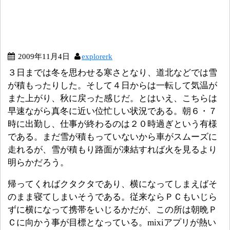
2009年11月4日
explorerk
３日までは冬を思わせる寒さとなり、道北などでは雪
が積もったりした。そして４日からは一転して気温が
また上がり、秋に戻った感じだ。とはいえ、こちらは
早速ながら真冬に近い位忙しい状況である。朝６・７
時に出勤し、仕事が終わるのは２０時過ぎという有様
である。まだ雪が積もっていないから車がスムーズに
走れるが、雪が積もり路面が凍結すれば火を見るより
明らかだろう。
帰ってくればクタクタであり、横になってしまえばそ
のまま寝てしまいそうである。従来ならＰＣもいじら
ずに横になって携帯をいじるかだが、この所は朝晩Ｐ
Ｃに向かう事が目標となっている。mixiアプリが熱い