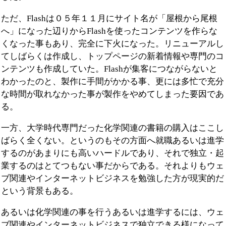
ただ、Flashは０５年１１月にサイト名が「屋根から尾根
へ」になった辺りからFlashを使ったコンテンツを作らな
くなった事もあり、完全に下火になった。リニューアルし
てしばらくは作成し、トップページの新着情報や専門のコ
ンテンツも作成していた。Flashが集客につながらないと
わかったのと、製作に手間がかかる事、更には多忙で充分
な時間が取れなかった事が製作をやめてしまった要因であ
る。
一方、大学時代専門だった化学関連の書籍の購入はここし
ばらく全くない。というのもその方面へ就職あるいは進学
するのがあまりにも高いハードルであり、それで独立・起
業するのはとてつもない事だからである。それよりもウェ
ブ関連やインターネットビジネスを勉強した方が現実的だ
という背景もある。
あるいは化学関連の事を行うあるいは進学するには、ウェ
ブ関連やインターネットビジネスで独立できる様になって