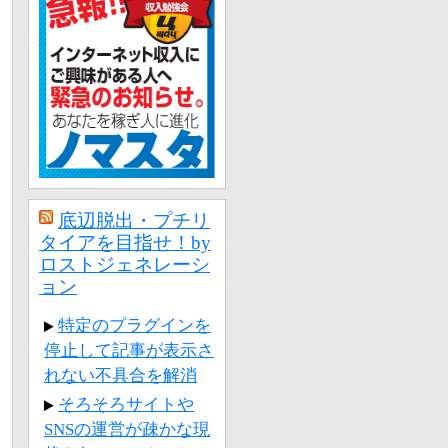
底辺脱出・プチリ
タイアを目指せ！by
ロストジェネレーシ
ョン
特定のプラグインを
停止して記事が表示さ
れない不具合を解消
そろそろサイトや
SNSの運営が疎かな現