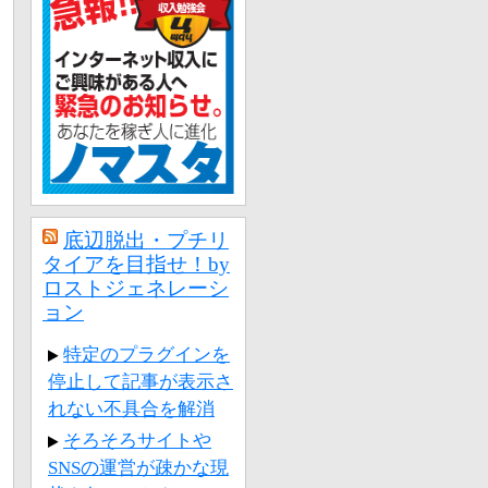
底辺脱出・プチリ
タイアを目指せ！by
ロストジェネレーシ
ョン
特定のプラグインを
停止して記事が表示さ
れない不具合を解消
そろそろサイトや
SNSの運営が疎かな現