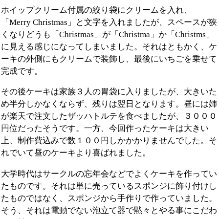
ホイップクリーム付属の絞り袋にクリームを入れ、
「Merry Christmas」と文字を入れましたが、スペースが狭
くなりどうも「Christmas」が「Christma」か「Christms」
に見える感じになってしまいました。それはともかく、ケ
ーキの外側にもクリームで装飾し、最後にいちごを乗せて
完成です。
その後ケーキは家族３人の胃袋に入りましたが、大きいた
め半分しかなくならず、残りは翌日となります。昼には姉
が楽天で注文したザッハトルテを食べましたが、３０００
円位だったそうです。一方、今回作ったケーキは大きい
上、制作費込みで数１００円しかかかりませんでした。そ
れでいて昼のケーキより喜ばれました。
大学時代はサークルの忘年会などでよくケーキを作ってい
たものです。それは単に売っているスポンジに飾り付けし
たものではなく、スポンジから手作りで作っていました。
そう、それは電動でない泡立て器で黙々とやる事にこだわ