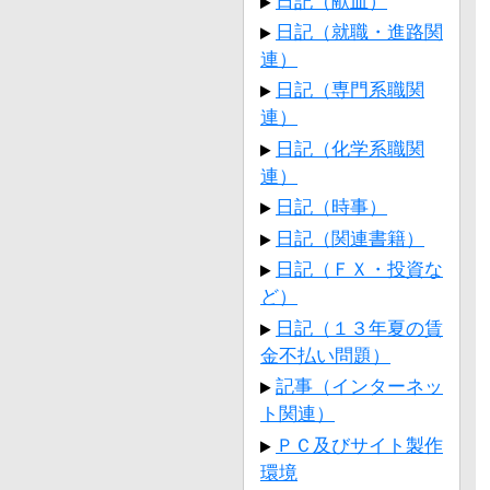
日記（献血）
日記（就職・進路関
連）
日記（専門系職関
連）
日記（化学系職関
連）
日記（時事）
日記（関連書籍）
日記（ＦＸ・投資な
ど）
日記（１３年夏の賃
金不払い問題）
記事（インターネッ
ト関連）
ＰＣ及びサイト製作
環境