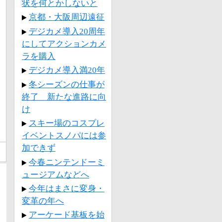
状を何とかしないと
京都・大阪周辺遠征
デジカメ導入20周年
にしてアクションカメ
ラを購入
デジカメ導入満20年
冬シーズンの仕事が
終了 新たな進路に向
け
スキー場のコスプレ
イベントスノパには参
加できず
今春ニンテンドーミ
ュージアムなどへ
今年はまさに変身・
変革の年へ
アーケード基板を始