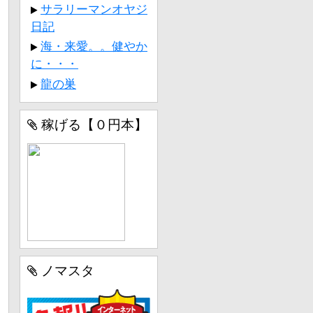
サラリーマンオヤジ
日記
海・来愛。。健やか
に・・・
龍の巣
稼げる【０円本】
ノマスタ