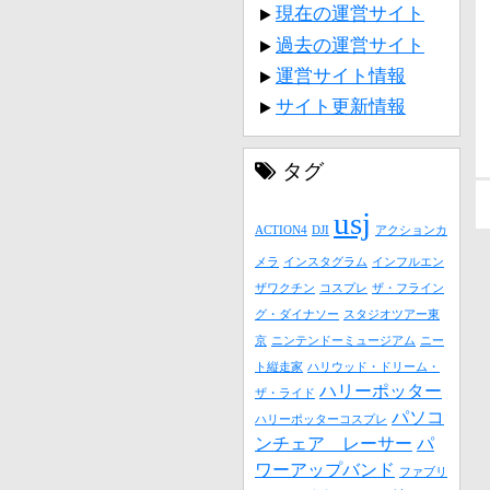
現在の運営サイト
過去の運営サイト
運営サイト情報
サイト更新情報
タグ
usj
ACTION4
DJI
アクションカ
メラ
インスタグラム
インフルエン
ザワクチン
コスプレ
ザ・フライン
グ・ダイナソー
スタジオツアー東
京
ニンテンドーミュージアム
ニー
ト縦走家
ハリウッド・ドリーム・
ハリーポッター
ザ・ライド
パソコ
ハリーポッターコスプレ
ンチェア レーサー
パ
ワーアップバンド
ファブリ